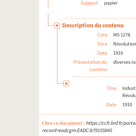
Support
papier
Description du contenu
Cote
MS 1278
Titre
Révolution
Date
1910
Présentation du
diverses n
contenu
Titre
Indus
Révolu
Date
1910
Citer ce document :
https://ccfr.bnf.fr/por
record=eadcgm:EADC:b79155845