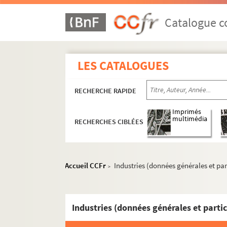
Catalogue co
LES CATALOGUES
MS 1151-1155. Le Saint-Empire Romain Germa
RECHERCHE RAPIDE
MS 1156-1183. La politique française en Alle
Imprimés
MS 1184-1186. Histoire d'Alsace
multimédia
RECHERCHES CIBLÉES
MS 1187-1191. Alsatiques divers
e
MS 1192-1198. L'Alsace au XVII
siècle - Histoi
MS 1199-1203. Notes sur Ernest de Mansfeld
Accueil CCFr
Industries (données générales et par
>
MS 1204. L'Alsace pendant la Révolution Fra
MS 1205-1240. Histoire de la Révolution en A
Industries (données générales et partic
MS 1241-1250. Procès-verbaux de l'Administr
MS 1251-1293. Révolution en Alsace