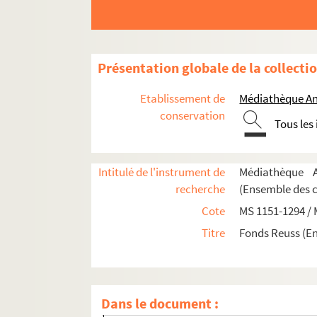
MS 1251-1252. Notes sur le Haut-Rhin
MS 1253. Révolution en Alsace Directoire
MS 1254. Révolution en Alsace Assemblée
Présentation globale de la collecti
MS 1255. Révolution en Alsace Princes P
Etablissement de
Médiathèque An
MS 1256-1258. Emigrés
conservation
Tous les
MS 1259. Révolution en Alsace Grande fui
MS 1260-1263. Militaria
Intitulé de l'instrument de
Médiathèque A
MS 1264-1268. Biographies
recherche
(Ensemble des 
MS 1269. Correspondance de Frédéric de 
Cote
MS 1151-1294 /
MS 1270. Notes sur les historiens d'Alsac
Titre
Fonds Reuss (E
MS 1271-1272. Localités diverses
MS 1273. Révolution en Alsace notes sur 
MS 1274. Révolution en Alsace Bibliograp
Dans le document :
MS 1275. Révolution en Alsace Tribunaux