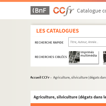
Catalogue co
LES CATALOGUES
RECHERCHE RAPIDE
MS 1151-1155. Le Saint-Empire Romain Germa
Imprimés
MS 1156-1183. La politique française en Alle
multimédia
RECHERCHES CIBLÉES
MS 1184-1186. Histoire d'Alsace
MS 1187-1191. Alsatiques divers
e
MS 1192-1198. L'Alsace au XVII
siècle - Histoi
Accueil CCFr
Agriculture, silviculture (dégats da
>
MS 1199-1203. Notes sur Ernest de Mansfeld
MS 1204. L'Alsace pendant la Révolution Fra
Agriculture, silviculture (dégats dans 
MS 1205-1240. Histoire de la Révolution en A
MS 1241-1250. Procès-verbaux de l'Administr