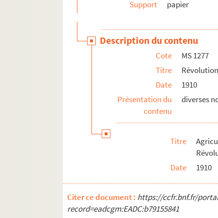
Support
papier
Description du contenu
Cote
MS 1277
Titre
Révolution
Date
1910
Présentation du
diverses n
contenu
Titre
Agricu
Révol
Date
1910
Citer ce document :
https://ccfr.bnf.fr/por
record=eadcgm:EADC:b79155841