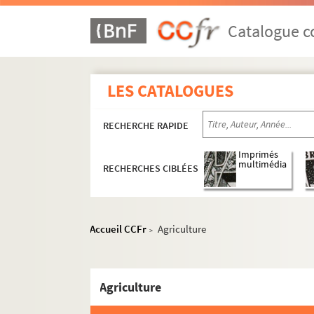
Catalogue co
LES CATALOGUES
RECHERCHE RAPIDE
MS 1151-1155. Le Saint-Empire Romain Germa
Imprimés
MS 1156-1183. La politique française en Alle
multimédia
RECHERCHES CIBLÉES
MS 1184-1186. Histoire d'Alsace
MS 1187-1191. Alsatiques divers
e
MS 1192-1198. L'Alsace au XVII
siècle - Histoi
Accueil CCFr
Agriculture
>
MS 1199-1203. Notes sur Ernest de Mansfeld
MS 1204. L'Alsace pendant la Révolution Fra
Agriculture
MS 1205-1240. Histoire de la Révolution en A
MS 1241-1250. Procès-verbaux de l'Administr