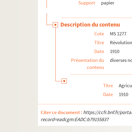
Support
papier
Description du contenu
Cote
MS 1277
Titre
Révolution
Date
1910
Présentation du
diverses n
contenu
Titre
Agricu
Date
1910
Citer ce document :
https://ccfr.bnf.fr/por
record=eadcgm:EADC:b79155837