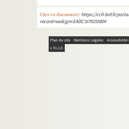
Citer ce document :
https://ccfr.bnf.fr/por
record=eadcgm:EADC:b79155804
Plan du site
Mentions Légales
Accessibilit
v 31.1.0