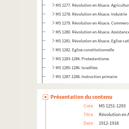
MS 1277. Révolution en Alsace. Agricultu
MS 1278. Révolution en Alsace. Industrie
MS 1279. Révolution en Alsace. Commerc
MS 1280. Révolution en Alsace. Assistanc
MS 1281. Révolution en Alsace. Eglise ca
MS 1282. Eglise constitutionnelle
MS 1283-1284. Protestantisme
MS 1285-1286. Israélites
MS 1287-1288. Instruction primaire
MS 1289-1290. Instruction secondaire
MS 1291-1292. Instruction supérieure
Présentation du contenu
MS 1293. Littérature et arts
Cote
MS 1251-1293
MS 1294. Correspondance entre Berger-Levraul
Titre
Révolution en 
Date
1912-1918
MS 1429. Papiers et notes de famille - famille