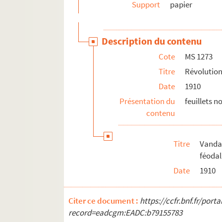
Support
papier
Description du contenu
Cote
MS 1273
Titre
Révolution
Date
1910
Présentation du
feuillets 
contenu
Titre
Vandal
féodal
Date
1910
Citer ce document :
https://ccfr.bnf.fr/por
record=eadcgm:EADC:b79155783