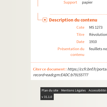
MS 1291-1292. Instruction supérieure
Support
papier
MS 1293. Littérature et arts
MS 1294. Correspondance entre Berger-Levraul
Description du contenu
MS 1429. Papiers et notes de famille - famille
Cote
MS 1273
Titre
Révolution
Date
1910
Présentation du
feuillets 
contenu
Citer ce document :
https://ccfr.bnf.fr/por
record=eadcgm:EADC:b79155777
Plan du site
Mentions Légales
Accessibilit
v 31.1.0