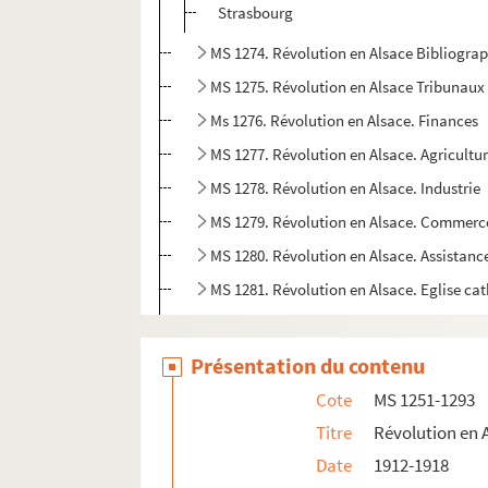
Strasbourg
MS 1274. Révolution en Alsace Bibliograp
MS 1275. Révolution en Alsace Tribunaux
Ms 1276. Révolution en Alsace. Finances
MS 1277. Révolution en Alsace. Agricultu
MS 1278. Révolution en Alsace. Industrie
MS 1279. Révolution en Alsace. Commerc
MS 1280. Révolution en Alsace. Assistanc
MS 1281. Révolution en Alsace. Eglise ca
MS 1282. Eglise constitutionnelle
MS 1283-1284. Protestantisme
Présentation du contenu
MS 1285-1286. Israélites
Cote
MS 1251-1293
MS 1287-1288. Instruction primaire
Titre
Révolution en 
MS 1289-1290. Instruction secondaire
Date
1912-1918