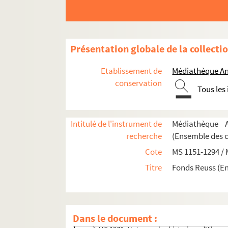
MS 1199-1203. Notes sur Ernest de Mansfeld
MS 1204. L'Alsace pendant la Révolution Fra
MS 1205-1240. Histoire de la Révolution en A
Présentation globale de la collecti
MS 1241-1250. Procès-verbaux de l'Administr
MS 1251-1293. Révolution en Alsace
Etablissement de
Médiathèque An
conservation
MS 1251-1252. Notes sur le Haut-Rhin
Tous les
MS 1253. Révolution en Alsace Directoire
MS 1254. Révolution en Alsace Assemblée
Intitulé de l'instrument de
Médiathèque A
MS 1255. Révolution en Alsace Princes P
recherche
(Ensemble des 
MS 1256-1258. Emigrés
Cote
MS 1151-1294 /
MS 1259. Révolution en Alsace Grande fui
Titre
Fonds Reuss (E
MS 1260-1263. Militaria
MS 1264-1268. Biographies
MS 1269. Correspondance de Frédéric de 
Dans le document :