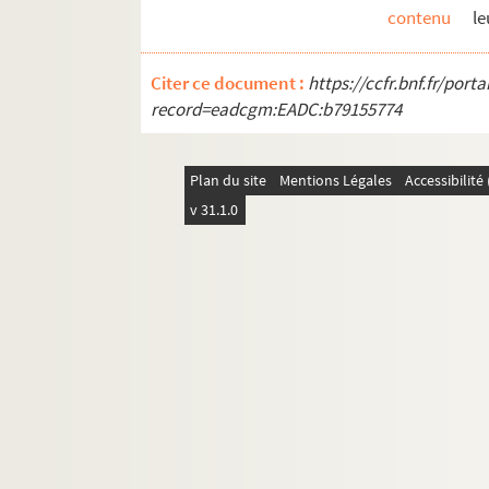
contenu
le
Citer ce document :
https://ccfr.bnf.fr/por
record=eadcgm:EADC:b79155774
Plan du site
Mentions Légales
Accessibilit
v 31.1.0