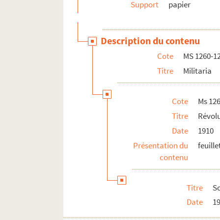
MS 1294. Correspondance entre Berger-Levraul
Support
papier
MS 1429. Papiers et notes de famille - famille
Description du contenu
Cote
MS 1260-1
Titre
Militaria
Cote
Ms 12
Titre
Révolu
Date
1910
Présentation du
feuill
contenu
Titre
So
Date
1