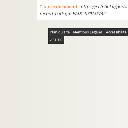
Citer ce document :
https://ccfr.bnf.fr/por
record=eadcgm:EADC:b79155742
Plan du site
Mentions Légales
Accessibilit
v 31.1.0