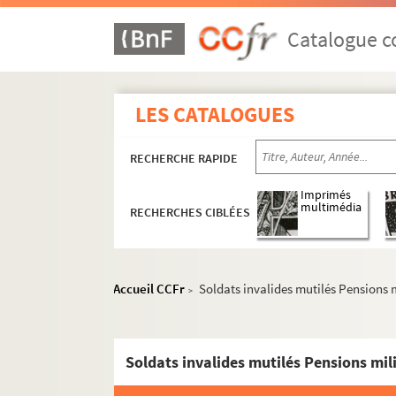
Catalogue co
LES CATALOGUES
MS 1151-1155. Le Saint-Empire Romain Germa
RECHERCHE RAPIDE
MS 1156-1183. La politique française en Alle
MS 1184-1186. Histoire d'Alsace
Imprimés
multimédia
RECHERCHES CIBLÉES
MS 1187-1191. Alsatiques divers
e
MS 1192-1198. L'Alsace au XVII
siècle - Histoi
MS 1199-1203. Notes sur Ernest de Mansfeld
Accueil CCFr
Soldats invalides mutilés Pensions m
>
MS 1204. L'Alsace pendant la Révolution Fra
MS 1205-1240. Histoire de la Révolution en A
MS 1241-1250. Procès-verbaux de l'Administr
Soldats invalides mutilés Pensions mil
MS 1251-1293. Révolution en Alsace