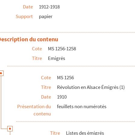
Date
1912-1918
gue allemande
Support
papier
Description du contenu
Cote
MS 1256-1258
Titre
Emigrés
-1792
Cote
MS 1256
 sur Reubell ( appartenant à M. Raymond Guyot
Titre
Révolution en Alsace Émigrés (1)
Date
1910
ux
Présentation du
feuillets non numérotés
contenu
Titre
Listes des émigrés