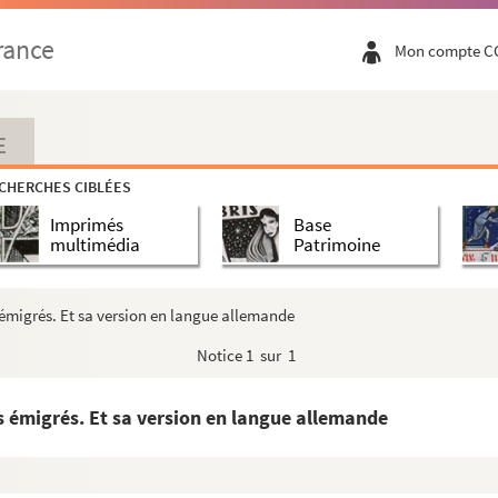
rance
Mon compte C
E
CHERCHES CIBLÉES
Imprimés
Base
multimédia
Patrimoine
la Réforme jusqu'à la Révolution
émigrés. Et sa version en langue allemande
ème
e
e
moitié du XVI
siècle à la fin du XVIII
siècle)
Notice
1 sur 1
s émigrés. Et sa version en langue allemande