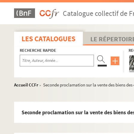
Catalogue collectif de F
LES CATALOGUES
LE RÉPERTOIR
RECHERCHE RAPIDE
RE
MS 1151-1155. Le Saint-Empire Romain Germanique depuis 
Accueil CCFr
Seconde proclamation sur la vente des biens des 
>
MS 1156-1183. La politique française en Allemagne (de la 2
MS 1184-1186. Histoire d'Alsace
MS 1187-1191. Alsatiques divers
Seconde proclamation sur la vente des biens de
e
MS 1192-1198. L'Alsace au XVII
siècle - Histoire
MS 1199-1203. Notes sur Ernest de Mansfeld