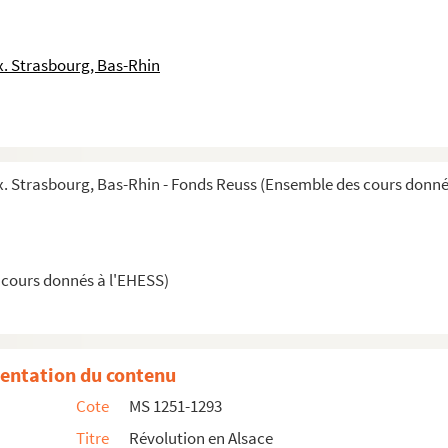
. Strasbourg, Bas-Rhin
e du Bas-Rhin
 Strasbourg, Bas-Rhin - Fonds Reuss (Ensemble des cours donné
Etats-Généraux
 cours donnés à l'EHESS)
entation du contenu
tifs à l'émigration dans le Bas-Rhin, Cas particu...
Cote
MS 1251-1293
Titre
Révolution en Alsace
des émigrés. Et sa version en langue allemande