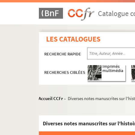
Catalogue co
LES CATALOGUES
RECHERCHE RAPIDE
Imprimés
multimédia
RECHERCHES CIBLÉES
MS 1151-1155. Le Saint-Empire Romain Germa
Accueil CCFr
Diverses notes manuscrites sur l'his
>
MS 1156-1183. La politique française en Alle
MS 1184-1186. Histoire d'Alsace
MS 1187-1191. Alsatiques divers
Diverses notes manuscrites sur l'histo
e
MS 1192-1198. L'Alsace au XVII
siècle - Histoi