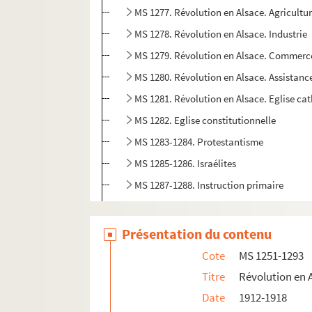
MS 1277. Révolution en Alsace. Agricultu
MS 1278. Révolution en Alsace. Industrie
MS 1279. Révolution en Alsace. Commerc
MS 1280. Révolution en Alsace. Assistanc
MS 1281. Révolution en Alsace. Eglise ca
MS 1282. Eglise constitutionnelle
MS 1283-1284. Protestantisme
MS 1285-1286. Israélites
MS 1287-1288. Instruction primaire
MS 1289-1290. Instruction secondaire
MS 1291-1292. Instruction supérieure
Présentation du contenu
MS 1293. Littérature et arts
Cote
MS 1251-1293
MS 1294. Correspondance entre Berger-Levraul
Titre
Révolution en 
Date
1912-1918
MS 1429. Papiers et notes de famille - famille