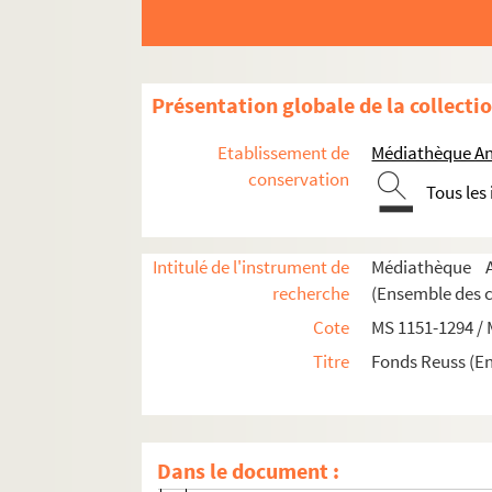
MS 1199-1203. Notes sur Ernest de Mansfeld
MS 1204. L'Alsace pendant la Révolution Fra
MS 1205-1240. Histoire de la Révolution en A
Présentation globale de la collecti
MS 1241-1250. Procès-verbaux de l'Administr
Etablissement de
Médiathèque An
MS 1251-1293. Révolution en Alsace
conservation
Tous les
MS 1251-1252. Notes sur le Haut-Rhin
MS 1253. Révolution en Alsace Directoire
MS 1254. Révolution en Alsace Assemblée
Intitulé de l'instrument de
Médiathèque A
recherche
(Ensemble des 
MS 1255. Révolution en Alsace Princes Poss
Cote
MS 1151-1294 /
Diverses notes manuscrites sur l'histoir
Titre
Fonds Reuss (E
1789-1790
1789
1790
Dans le document :
1791