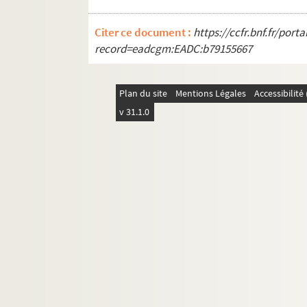
Citer ce document :
https://ccfr.bnf.fr/por
record=eadcgm:EADC:b79155667
Plan du site
Mentions Légales
Accessibilit
v 31.1.0