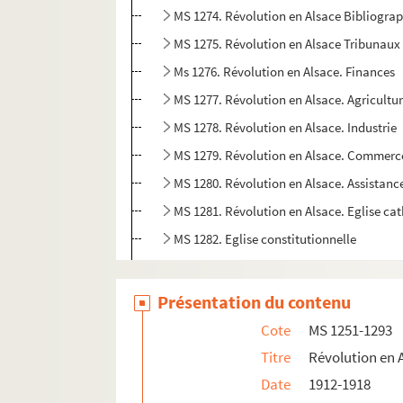
MS 1274. Révolution en Alsace Bibliograp
MS 1275. Révolution en Alsace Tribunaux
Ms 1276. Révolution en Alsace. Finances
MS 1277. Révolution en Alsace. Agricultu
MS 1278. Révolution en Alsace. Industrie
MS 1279. Révolution en Alsace. Commerc
MS 1280. Révolution en Alsace. Assistanc
MS 1281. Révolution en Alsace. Eglise ca
MS 1282. Eglise constitutionnelle
MS 1283-1284. Protestantisme
MS 1285-1286. Israélites
Présentation du contenu
MS 1287-1288. Instruction primaire
Cote
MS 1251-1293
MS 1289-1290. Instruction secondaire
Titre
Révolution en 
MS 1291-1292. Instruction supérieure
Date
1912-1918