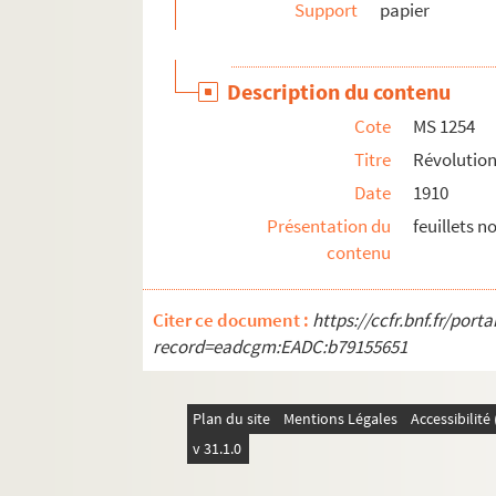
MS 1293. Littérature et arts
Support
papier
MS 1294. Correspondance entre Berger-Levraul
MS 1429. Papiers et notes de famille - famille
Description du contenu
Cote
MS 1254
Titre
Révolution
Date
1910
Présentation du
feuillets 
contenu
Citer ce document :
https://ccfr.bnf.fr/por
record=eadcgm:EADC:b79155651
Plan du site
Mentions Légales
Accessibilit
v 31.1.0