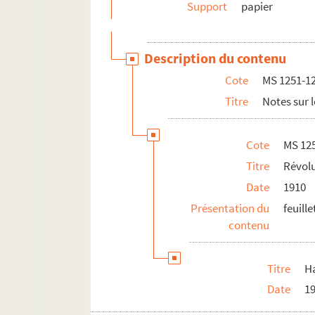
MS 1293. Littérature et arts
Support
papier
MS 1294. Correspondance entre Berger-Levraul
MS 1429. Papiers et notes de famille - famille
Description du contenu
Cote
MS 1251-1
Titre
Notes sur 
Cote
MS 12
Titre
Révolu
Date
1910
Présentation du
feuill
contenu
Titre
H
Date
1