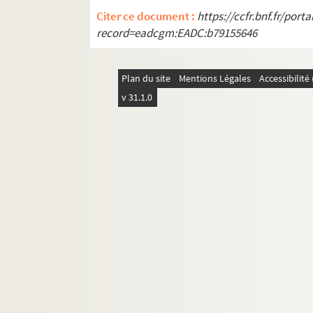
Citer ce document :
https://ccfr.bnf.fr/por
record=eadcgm:EADC:b79155646
Plan du site
Mentions Légales
Accessibilit
v 31.1.0