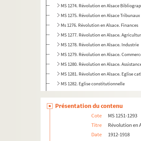
MS 1274. Révolution en Alsace Bibliograp
MS 1275. Révolution en Alsace Tribunaux
Ms 1276. Révolution en Alsace. Finances
MS 1277. Révolution en Alsace. Agricultu
MS 1278. Révolution en Alsace. Industrie
MS 1279. Révolution en Alsace. Commerc
MS 1280. Révolution en Alsace. Assistanc
MS 1281. Révolution en Alsace. Eglise ca
MS 1282. Eglise constitutionnelle
MS 1283-1284. Protestantisme
MS 1285-1286. Israélites
Présentation du contenu
MS 1287-1288. Instruction primaire
Cote
MS 1251-1293
MS 1289-1290. Instruction secondaire
Titre
Révolution en 
MS 1291-1292. Instruction supérieure
Date
1912-1918