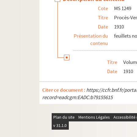
Cote
MS 1249
Titre
Procès-Ver
Date
1910
Présentation du
feuillets 
contenu
Titre
Volume
Date
1910
Citer ce document :
https://ccfr.bnf.fr/por
record=eadcgm:EADC:b79155615
Plan du site
Mentions Légales
Accessibilit
v 31.1.0