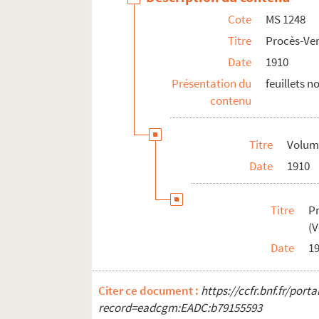
Cote
MS 1248
Titre
Procès-Ver
Date
1910
Présentation du
feuillets 
contenu
Titre
Volume
Date
1910
Titre
P
(V
Date
1
Citer ce document :
https://ccfr.bnf.fr/por
record=eadcgm:EADC:b79155593