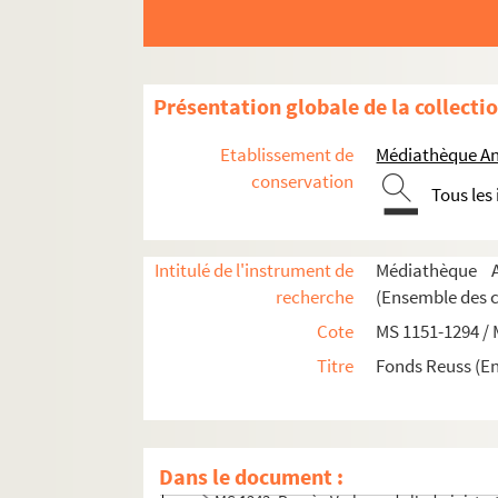
Présentation globale de la collecti
MS 1151-1155. Le Saint-Empire Romain Germa
MS 1156-1183. La politique française en Alle
Etablissement de
Médiathèque An
conservation
MS 1184-1186. Histoire d'Alsace
Tous les
MS 1187-1191. Alsatiques divers
e
MS 1192-1198. L'Alsace au XVII
siècle - Histoi
Intitulé de l'instrument de
Médiathèque A
MS 1199-1203. Notes sur Ernest de Mansfeld
recherche
(Ensemble des 
MS 1204. L'Alsace pendant la Révolution Fra
Cote
MS 1151-1294 /
MS 1205-1240. Histoire de la Révolution en A
Titre
Fonds Reuss (E
MS 1241-1250. Procès-verbaux de l'Administrat
MS 1241. Procès-Verbaux de l'administrat
MS 1242. Procès-Verbaux de l'administrat
Dans le document :