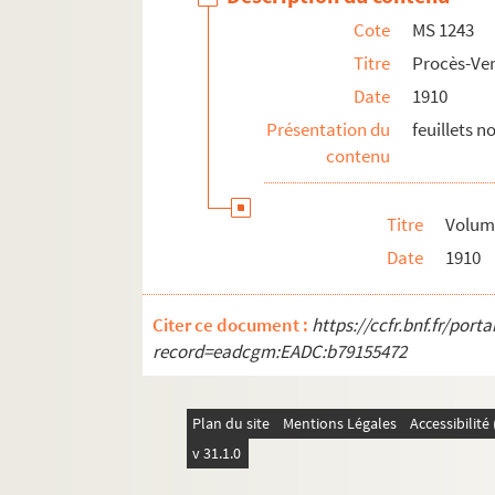
Cote
MS 1243
Titre
Procès-Ver
Date
1910
Présentation du
feuillets 
contenu
Titre
Volume
Date
1910
Citer ce document :
https://ccfr.bnf.fr/por
record=eadcgm:EADC:b79155472
Plan du site
Mentions Légales
Accessibilit
v 31.1.0