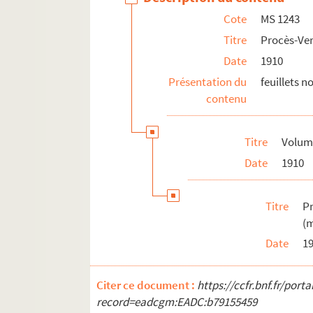
Cote
MS 1243
Titre
Procès-Ver
Date
1910
Présentation du
feuillets 
contenu
Titre
Volume
Date
1910
Titre
P
(m
Date
1
Citer ce document :
https://ccfr.bnf.fr/por
record=eadcgm:EADC:b79155459