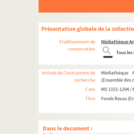
MS 1151-1155. Le Saint-Empire Romain Germa
Présentation globale de la collecti
MS 1156-1183. La politique française en Alle
MS 1184-1186. Histoire d'Alsace
Etablissement de
Médiathèque An
conservation
MS 1187-1191. Alsatiques divers
Tous les
e
MS 1192-1198. L'Alsace au XVII
siècle - Histoi
MS 1199-1203. Notes sur Ernest de Mansfeld
Intitulé de l'instrument de
Médiathèque A
MS 1204. L'Alsace pendant la Révolution Fra
recherche
(Ensemble des 
MS 1205-1240. Histoire de la Révolution en A
Cote
MS 1151-1294 /
MS 1241-1250. Procès-verbaux de l'Administrat
Titre
Fonds Reuss (E
MS 1241. Procès-Verbaux de l'administratio
Volume 1 (juillet-septembre 1790)
Dans le document :
Volume 2 (octobre-novembre 1790)