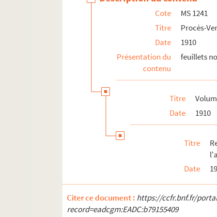
Cote
MS 1241
Titre
Procès-Ver
Date
1910
Présentation du
feuillets 
contenu
Titre
Volume
Date
1910
Titre
R
l'
Date
1
Citer ce document :
https://ccfr.bnf.fr/por
record=eadcgm:EADC:b79155409