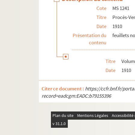
Cote
MS 1241
Titre
Procès-Ver
Date
1910
Présentation du
feuillets 
contenu
Titre
Volum
Date
1910
Citer ce document :
https://ccfr.bnf.fr/por
record=eadcgm:EADC:b79155396
Plan du site
Mentions Légales
Accessibilit
v 31.1.0