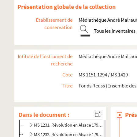
MS 1218. Révolution en Alsace 1790 (4)
Présentation globale de la collection
MS 1219. Révolution en Alsalce 1791 (1)
Etablissement de
Médiathèque André Malraux
MS 1220. Histoire de la Révolution en Alsace 1791 (2)
conservation
MS 1221. Révolution en Alsace 1791 (3)
Tous les inventaires
MS 1222. Révolution en Alsace 1791 (4)
MS 1223. Révolution en Alsalce 1792 (1)
Intitulé de l'instrument de
Médiathèque André Malraux.
MS 1224. Révolution en Alsace 1792 (2)
recherche
MS 1225. Révolution en alsace 1792 (3)
Cote
MS 1151-1294 / MS 1429
MS 1226. Révolution en Alsace 192 (4)
Titre
Fonds Reuss (Ensemble des
MS 1227. Révolution en Alsace 1793 (1)
MS 1228. Révolution en Alsace 19793 (2)
MS 1229. Révolution en Alsace 1793 (3)
Dans le document :
Prés
MS 1230. Révolution en Alsace 1794 (1)
MS 1231. Révolution en Alsace 1794 (2)
MS 1232. Révolution en Alsace 1794 (3)