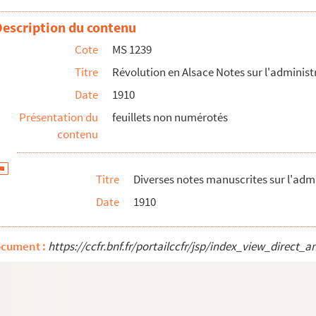
Description du contenu
Cote
MS 1239
Titre
Révolution en Alsace Notes sur l'administ
Date
1910
Présentation du
feuillets non numérotés
contenu
 du Bas-Rhin 1
Titre
Diverses notes manuscrites sur l'adm
Date
1910
latifs aux administrations locales du Bas-Rhin. A...
ocument :
https://ccfr.bnf.fr/portailccfr/jsp/index_view_dire