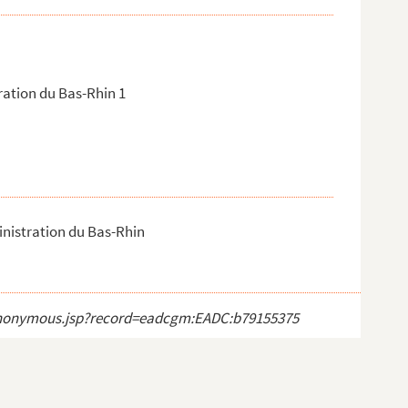
ration du Bas-Rhin 1
inistration du Bas-Rhin
ct_anonymous.jsp?record=eadcgm:EADC:b79155375