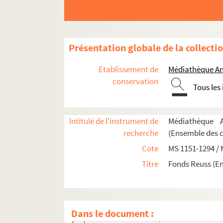
Conseil général de la commune de Stra
Diverses notes manuscrites relatives à l
Extrait de la minute de l'Iventaire des Do
Présentation globale de la collecti
Diverses notes manuscrites relatives à l
Diverses archives relatives à la Révoluti
Etablissement de
Médiathèque An
Diverses notes manuscrites relatives à l
conservation
Tous les
Diverses archives relatives à la Révoluti
Diverses notes manuscrites relatives à l
Intitulé de l'instrument de
Médiathèque A
Déliberation du Directoire du District de
recherche
(Ensemble des 
Note manuscrite sur une archive de la R
Cote
MS 1151-1294 /
Diverses archives relatives à la Révoluti
Titre
Fonds Reuss (E
Diverses notes manuscrites relatives à l
Les officiers municipaux de la Commune
Diverses notes manuscrites relatives à l
Dans le document :
Les officiers municipaux de la Commune