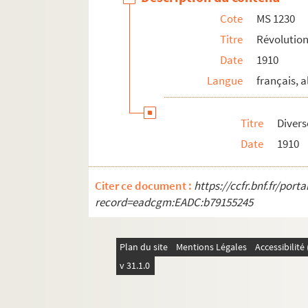
Cote
MS 1230
Titre
Révolution
Date
1910
Langue
français, 
Titre
Divers
Date
1910
Citer ce document :
https://ccfr.bnf.fr/por
record=eadcgm:EADC:b79155245
Plan du site
Mentions Légales
Accessibilit
v 31.1.0