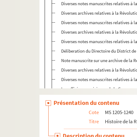
Diverses notes manuscrites relatives à l
Diverses archives relatives à la Révoluti
Diverses notes manuscrites relatives à l
Diverses archives relatives à la Révoluti
Diverses notes manuscrites relatives à l
Déliberation du Directoire du District de
Note manuscrite sur une archive de la R
Diverses archives relatives à la Révoluti
Diverses notes manuscrites relatives à l
Les officiers municipaux de la Commune
Diverses notes manuscrites relatives à l
Présentation du contenu
Les officiers municipaux de la Commune
Cote
MS 1205-1240
Diverses notes manuscrites relatives à l
Titre
Histoire de la 
L'administrateur de la police et des sub
Description du contenu
Diverses notes manuscrites relatives à l