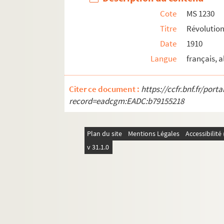
Cote
MS 1230
Diverses archives relatives à la Révoluti
Titre
Révolution
Diverses notes manuscrites relatives à l
Date
1910
L'agent national près de la Commune d
Langue
français, 
Diverses notes manuscrites relatives à l
Extrait de la Correspondance du Comité
Citer ce document :
https://ccfr.bnf.fr/por
Note manuscrite sur une archive de la R
record=eadcgm:EADC:b79155218
MS 1231. Révolution en Alsace 1794 (2)
MS 1232. Révolution en Alsace 1794 (3)
Plan du site
Mentions Légales
Accessibilit
MS 1233. Révolution en Alsace 1795 (1)
v 31.1.0
MS 1234. Révolution en Alsace 1795 (2)
MS 1235. Révolution en Alsace 1796
MS 1236. Révolution en Alsace 1797
MS 1237. Révolution en Alsace 1798
MS 1238. Révolution en Alsace 1799