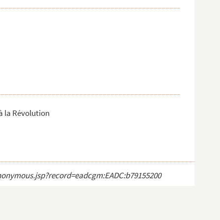
à la Révolution
ct_anonymous.jsp?record=eadcgm:EADC:b79155200