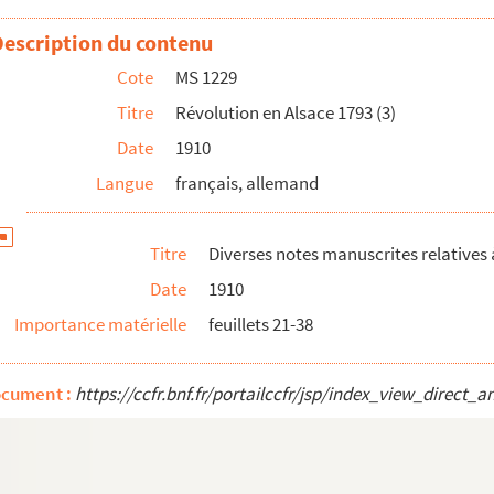
ionnaire
Description du contenu
e d'archives relatives à la Révolution
Cote
MS 1229
Titre
Révolution en Alsace 1793 (3)
Date
1910
municipal, des Assesseurs du Tribunal de Police m...
Langue
français, allemand
e d'archives relatives à la Révolution
Titre
Diverses notes manuscrites relatives 
Date
1910
Importance matérielle
feuillets 21-38
ire, l'an second de la République Françoise une...
ocument :
https://ccfr.bnf.fr/portailccfr/jsp/index_view_dire
istrict de Strasbourg, en vertu de l'ordre des ...