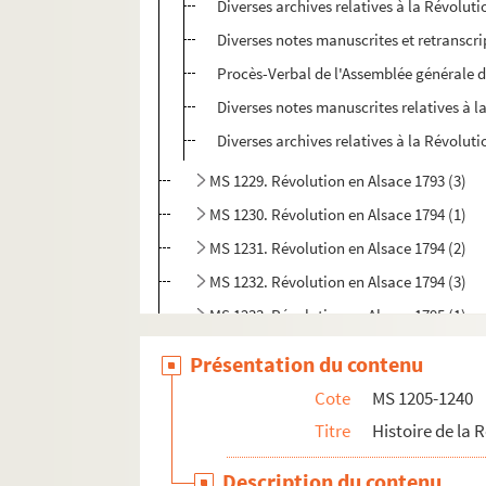
Diverses archives relatives à la Révoluti
Diverses notes manuscrites et retranscri
Procès-Verbal de l'Assemblée générale de
Diverses notes manuscrites relatives à l
Diverses archives relatives à la Révoluti
MS 1229. Révolution en Alsace 1793 (3)
MS 1230. Révolution en Alsace 1794 (1)
MS 1231. Révolution en Alsace 1794 (2)
MS 1232. Révolution en Alsace 1794 (3)
MS 1233. Révolution en Alsace 1795 (1)
MS 1234. Révolution en Alsace 1795 (2)
Présentation du contenu
MS 1235. Révolution en Alsace 1796
Cote
MS 1205-1240
MS 1236. Révolution en Alsace 1797
Titre
Histoire de la 
MS 1237. Révolution en Alsace 1798
Description du contenu
MS 1238. Révolution en Alsace 1799