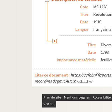
Cote
MS 1228
MS 1239. Révolution en Alsace Notes sur 
Titre
Révolution
MS 1240. Révolution en Alsace Notes sur 
Date
1910
MS 1241-1250. Procès-verbaux de l'Administr
Langue
français, 
MS 1251-1293. Révolution en Alsace
MS 1294. Correspondance entre Berger-Levraul
Titre
Divers
MS 1429. Papiers et notes de famille - famille
Date
1793
Importance matérielle
feuill
Citer ce document :
https://ccfr.bnf.fr/por
record=eadcgm:EADC:b79155178
Plan du site
Mentions Légales
Accessibilit
v 31.1.0