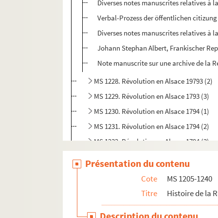
Diverses notes manuscrites relatives à l
Verbal-Prozess der öffentlichen citizu
Diverses notes manuscrites relatives à l
Johann Stephan Albert, Frankischer Rep
Note manuscrite sur une archive de la R
MS 1228. Révolution en Alsace 19793 (2)
MS 1229. Révolution en Alsace 1793 (3)
MS 1230. Révolution en Alsace 1794 (1)
MS 1231. Révolution en Alsace 1794 (2)
MS 1232. Révolution en Alsace 1794 (3)
MS 1233. Révolution en Alsace 1795 (1)
Présentation du contenu
MS 1234. Révolution en Alsace 1795 (2)
Cote
MS 1205-1240
MS 1235. Révolution en Alsace 1796
Titre
Histoire de la 
MS 1236. Révolution en Alsace 1797
Description du contenu
MS 1237. Révolution en Alsace 1798