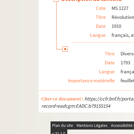
Cote
MS 1227
MS 1238. Révolution en Alsace 1799
Titre
Révolution
MS 1239. Révolution en Alsace Notes sur 
Date
1910
MS 1240. Révolution en Alsace Notes sur 
Langue
français, 
MS 1241-1250. Procès-verbaux de l'Administr
MS 1251-1293. Révolution en Alsace
Titre
Divers
MS 1294. Correspondance entre Berger-Levraul
Date
1793
MS 1429. Papiers et notes de famille - famille
Langue
frança
Importance matérielle
feuill
Citer ce document :
https://ccfr.bnf.fr/por
record=eadcgm:EADC:b79155154
Plan du site
Mentions Légales
Accessibilit
v 31.1.0