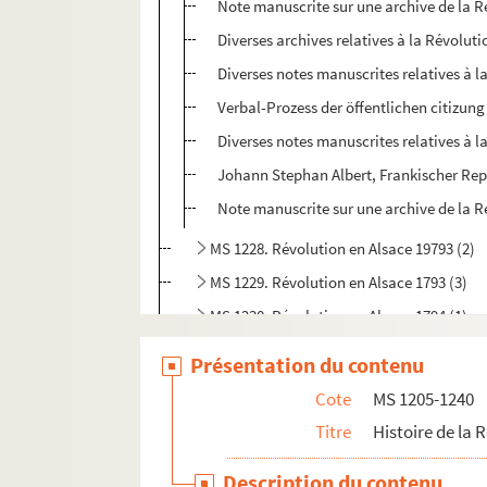
Note manuscrite sur une archive de la R
Diverses archives relatives à la Révoluti
Diverses notes manuscrites relatives à l
Verbal-Prozess der öffentlichen citizu
Diverses notes manuscrites relatives à l
Johann Stephan Albert, Frankischer Rep
Note manuscrite sur une archive de la R
MS 1228. Révolution en Alsace 19793 (2)
MS 1229. Révolution en Alsace 1793 (3)
MS 1230. Révolution en Alsace 1794 (1)
MS 1231. Révolution en Alsace 1794 (2)
Présentation du contenu
MS 1232. Révolution en Alsace 1794 (3)
Cote
MS 1205-1240
MS 1233. Révolution en Alsace 1795 (1)
Titre
Histoire de la 
MS 1234. Révolution en Alsace 1795 (2)
Description du contenu
MS 1235. Révolution en Alsace 1796