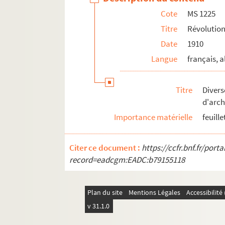
Cote
MS 1225
Titre
Révolution
Date
1910
Langue
français, 
Titre
Diver
d'arch
Importance matérielle
feuill
Citer ce document :
https://ccfr.bnf.fr/por
record=eadcgm:EADC:b79155118
Plan du site
Mentions Légales
Accessibilit
v 31.1.0