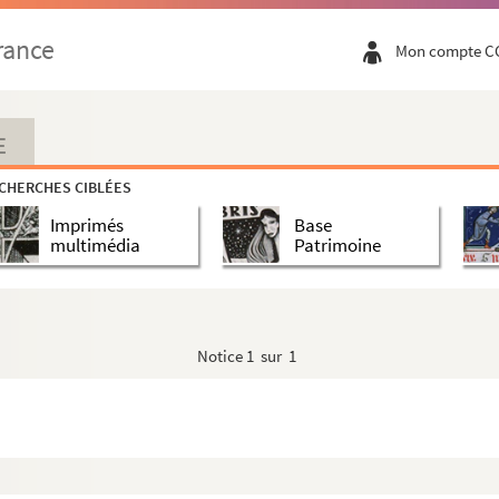
rance
Mon compte C
la Réforme jusqu'à la Révolution
ème
e
e
moitié du XVI
siècle à la fin du XVIII
siècle)
E
CHERCHES CIBLÉES
Imprimés
Base
multimédia
Patrimoine
Notice
1 sur 1