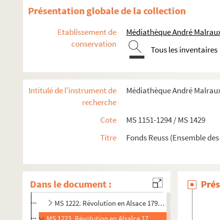
MS 1209. Histoire de la Révolution en Alsace
Présentation globale de la collection
MS 1210. Histoire de la Révolution en Alsace leçons 27-47
Etablissement de
Médiathèque André Malraux
MS 1211. Révolution en Alsace 1789 (1)
conservation
Tous les inventaires
MS 1212. Révolution en Alsace 1789 (2)
MS 1213. Révolution en Alsace 1789 (3)
MS 1214. Révolution en Alsace 1789 (4)
Intitulé de l'instrument de
Médiathèque André Malraux.
MS 1215. Révolution en Alsace 1790 (1)
recherche
MS 1216. Révolution en Alsace 1790 (2)
Cote
MS 1151-1294 / MS 1429
MS 1217. Révolution en Alsace 1790 (3)
Titre
Fonds Reuss (Ensemble des
MS 1218. Révolution en Alsace 1790 (4)
MS 1219. Révolution en Alsalce 1791 (1)
MS 1220. Histoire de la Révolution en Alsace 1791 (2)
Dans le document :
Prés
MS 1221. Révolution en Alsace 1791 (3)
MS 1222. Révolution en Alsace 1791 (4)
MS 1223. Révolution en Alsalce 1792 (1)