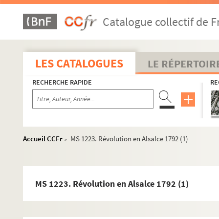
Catalogue collectif de F
MS 1151-1155. Le Saint-Empire Romain Germanique depuis 
MS 1156-1183. La politique française en Allemagne (de la 2
LES CATALOGUES
LE RÉPERTOIR
MS 1184-1186. Histoire d'Alsace
RECHERCHE RAPIDE
RE
MS 1187-1191. Alsatiques divers
e
MS 1192-1198. L'Alsace au XVII
siècle - Histoire
MS 1199-1203. Notes sur Ernest de Mansfeld
MS 1204. L'Alsace pendant la Révolution Française
Accueil CCFr
MS 1223. Révolution en Alsalce 1792 (1)
>
MS 1205-1240. Histoire de la Révolution en Alsace
MS 1205. La Révolution en Alsace
MS 1206. Histoire de la Révolution en Alsace leçons 13-48
MS 1223. Révolution en Alsalce 1792 (1)
MS 1207. Histoire de la Révolution en Alsace
MS 1208. Histoire de la Révolution en Alsace leçons 25-48