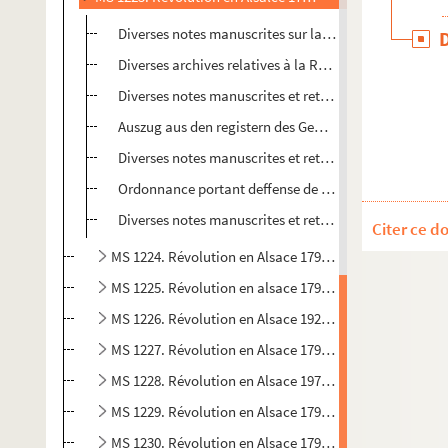
Diverses notes manuscrites sur la Révolution
Diverses archives relatives à la Révolution en Alsace
Diverses notes manuscrites et retranscription imprimé
Auszug aus den registern des Gemeine-Raths der stad
Diverses notes manuscrites et retranscription imprimé
Ordonnance portant deffense de tolerer aucun rassemb
Diverses notes manuscrites et retranscription imprimé
Citer ce d
MS 1224. Révolution en Alsace 1792 (2)
MS 1225. Révolution en alsace 1792 (3)
MS 1226. Révolution en Alsace 192 (4)
MS 1227. Révolution en Alsace 1793 (1)
MS 1228. Révolution en Alsace 19793 (2)
MS 1229. Révolution en Alsace 1793 (3)
MS 1230. Révolution en Alsace 1794 (1)