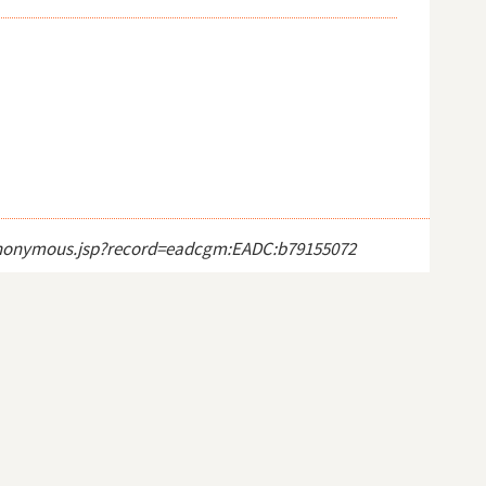
ct_anonymous.jsp?record=eadcgm:EADC:b79155072