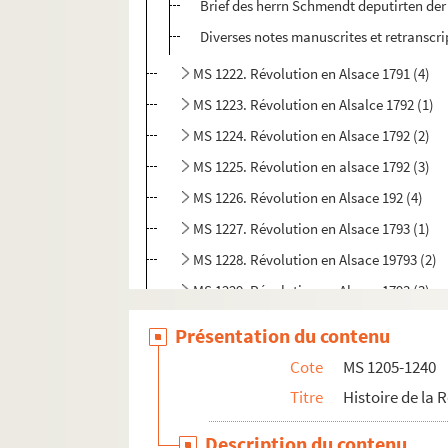
Brief des herrn Schmendt deputirten der
Diverses notes manuscrites et retranscri
MS 1222. Révolution en Alsace 1791 (4)
MS 1223. Révolution en Alsalce 1792 (1)
MS 1224. Révolution en Alsace 1792 (2)
MS 1225. Révolution en alsace 1792 (3)
MS 1226. Révolution en Alsace 192 (4)
MS 1227. Révolution en Alsace 1793 (1)
MS 1228. Révolution en Alsace 19793 (2)
MS 1229. Révolution en Alsace 1793 (3)
MS 1230. Révolution en Alsace 1794 (1)
Présentation du contenu
MS 1231. Révolution en Alsace 1794 (2)
Cote
MS 1205-1240
MS 1232. Révolution en Alsace 1794 (3)
Titre
Histoire de la 
MS 1233. Révolution en Alsace 1795 (1)
Description du contenu
MS 1234. Révolution en Alsace 1795 (2)