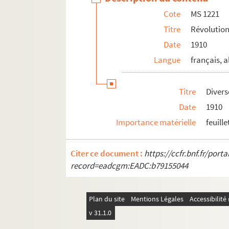
Cote
MS 1221
MS 1235. Révolution en Alsace 1796
Titre
Révolution
MS 1236. Révolution en Alsace 1797
Date
1910
MS 1237. Révolution en Alsace 1798
Langue
français, 
MS 1238. Révolution en Alsace 1799
MS 1239. Révolution en Alsace Notes sur 
Titre
Divers
MS 1240. Révolution en Alsace Notes sur 
Date
1910
MS 1241-1250. Procès-verbaux de l'Administr
Importance matérielle
feuill
MS 1251-1293. Révolution en Alsace
MS 1294. Correspondance entre Berger-Levraul
Citer ce document :
https://ccfr.bnf.fr/por
MS 1429. Papiers et notes de famille - famille
record=eadcgm:EADC:b79155044
Plan du site
Mentions Légales
Accessibilit
v 31.1.0