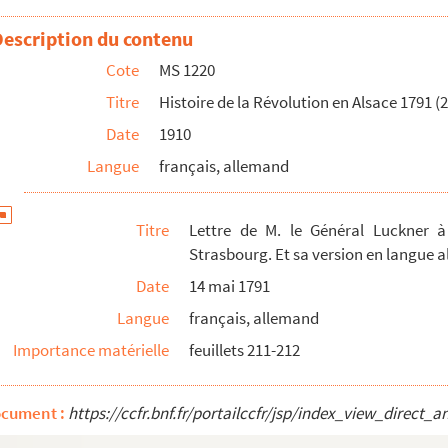
Description du contenu
Cote
MS 1220
e d'archives relatives à la Révolution
Titre
Histoire de la Révolution en Alsace 1791 (2
oyens
Date
1910
Langue
français, allemand
ement du Bas-Rhin, avec celles qu'il acquittoit...
Titre
Lettre de M. le Général Luckner 
Strasbourg. Et sa version en langue 
Date
14 mai 1791
Langue
français, allemand
Importance matérielle
feuillets 211-212
ocument :
https://ccfr.bnf.fr/portailccfr/jsp/index_view_dire