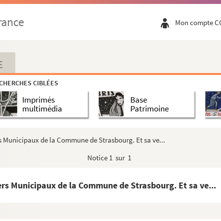
rance
Mon compte C
E
CHERCHES CIBLÉES
Imprimés
Base
multimédia
Patrimoine
rs Municipaux de la Commune de Strasbourg. Et sa ve...
Notice
1 sur 1
e d'archives relatives à la Révolution
iers Municipaux de la Commune de Strasbourg. Et sa ve...
Rhin, à imposer sur les contribuables de ce mêm...
e d'archives relatives à la Révolution