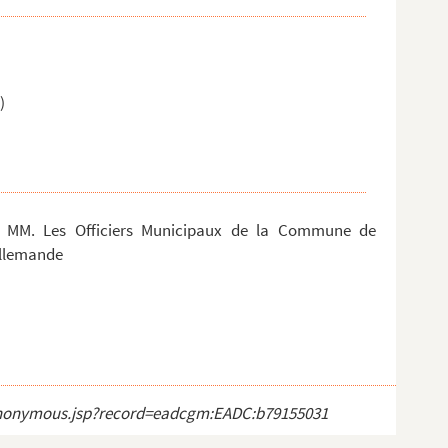
)
à MM. Les Officiers Municipaux de la Commune de
allemande
ct_anonymous.jsp?record=eadcgm:EADC:b79155031