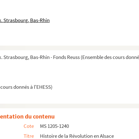
e d'archives relatives à la Révolution
. Strasbourg, Bas-Rhin
e d'archives relatives à la Révolution
 Strasbourg, Bas-Rhin - Fonds Reuss (Ensemble des cours donné
 en langue allemande
e d'archives relatives à la Révolution
in. Et sa version en langue allemande
 cours donnés à l'EHESS)
e d'archives relatives à la Révolution
 des distrikts Strasburg
e d'archives relatives à la Révolution
entation du contenu
Cote
MS 1205-1240
Titre
Histoire de la Révolution en Alsace
unicipaux de la Commune de Strasbourg. Et sa ve...