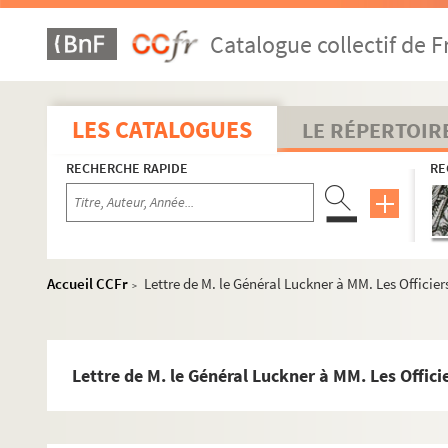
MS 1210. Histoire de la Révolution en Alsace leçons 27-47
Catalogue collectif de F
MS 1211. Révolution en Alsace 1789 (1)
MS 1212. Révolution en Alsace 1789 (2)
MS 1213. Révolution en Alsace 1789 (3)
LES CATALOGUES
LE RÉPERTOIR
MS 1214. Révolution en Alsace 1789 (4)
RECHERCHE RAPIDE
RE
MS 1215. Révolution en Alsace 1790 (1)
MS 1216. Révolution en Alsace 1790 (2)
MS 1217. Révolution en Alsace 1790 (3)
MS 1218. Révolution en Alsace 1790 (4)
Accueil CCFr
Lettre de M. le Général Luckner à MM. Les Officie
>
MS 1219. Révolution en Alsalce 1791 (1)
MS 1220. Histoire de la Révolution en Alsace 1791 (2)
Diverses notes manuscrites et retranscription imprimé
Lettre de M. le Général Luckner à MM. Les Offic
Loi qui autorise le Directoire du Département du Bas-
Diverses notes manuscrites et retranscription imprimé