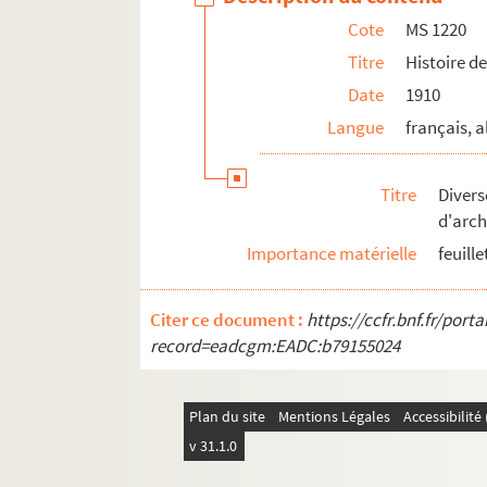
Cote
MS 1220
MS 1235. Révolution en Alsace 1796
Titre
Histoire de
MS 1236. Révolution en Alsace 1797
Date
1910
MS 1237. Révolution en Alsace 1798
Langue
français, 
MS 1238. Révolution en Alsace 1799
MS 1239. Révolution en Alsace Notes sur 
Titre
Diver
MS 1240. Révolution en Alsace Notes sur 
d'arch
MS 1241-1250. Procès-verbaux de l'Administr
Importance matérielle
feuill
MS 1251-1293. Révolution en Alsace
MS 1294. Correspondance entre Berger-Levraul
Citer ce document :
https://ccfr.bnf.fr/por
MS 1429. Papiers et notes de famille - famille
record=eadcgm:EADC:b79155024
Plan du site
Mentions Légales
Accessibilit
v 31.1.0