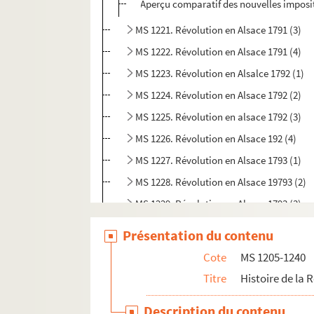
Aperçu comparatif des nouvelles imposit
MS 1221. Révolution en Alsace 1791 (3)
MS 1222. Révolution en Alsace 1791 (4)
MS 1223. Révolution en Alsalce 1792 (1)
MS 1224. Révolution en Alsace 1792 (2)
MS 1225. Révolution en alsace 1792 (3)
MS 1226. Révolution en Alsace 192 (4)
MS 1227. Révolution en Alsace 1793 (1)
MS 1228. Révolution en Alsace 19793 (2)
MS 1229. Révolution en Alsace 1793 (3)
MS 1230. Révolution en Alsace 1794 (1)
Présentation du contenu
MS 1231. Révolution en Alsace 1794 (2)
Cote
MS 1205-1240
MS 1232. Révolution en Alsace 1794 (3)
Titre
Histoire de la 
MS 1233. Révolution en Alsace 1795 (1)
Description du contenu
MS 1234. Révolution en Alsace 1795 (2)