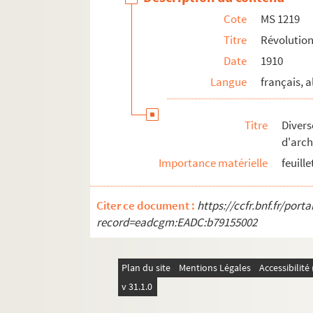
Cote
MS 1219
MS 1237. Révolution en Alsace 1798
Titre
Révolution
MS 1238. Révolution en Alsace 1799
Date
1910
MS 1239. Révolution en Alsace Notes sur 
Langue
français, 
MS 1240. Révolution en Alsace Notes sur 
MS 1241-1250. Procès-verbaux de l'Administr
Titre
Diver
MS 1251-1293. Révolution en Alsace
d'arch
MS 1294. Correspondance entre Berger-Levraul
Importance matérielle
feuill
MS 1429. Papiers et notes de famille - famille
Citer ce document :
https://ccfr.bnf.fr/por
record=eadcgm:EADC:b79155002
Plan du site
Mentions Légales
Accessibilit
v 31.1.0