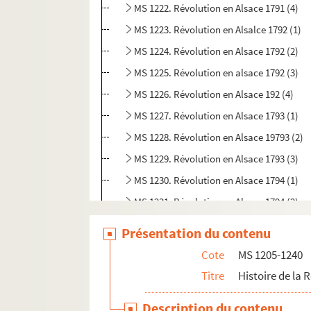
MS 1222. Révolution en Alsace 1791 (4)
MS 1223. Révolution en Alsalce 1792 (1)
MS 1224. Révolution en Alsace 1792 (2)
MS 1225. Révolution en alsace 1792 (3)
MS 1226. Révolution en Alsace 192 (4)
MS 1227. Révolution en Alsace 1793 (1)
MS 1228. Révolution en Alsace 19793 (2)
MS 1229. Révolution en Alsace 1793 (3)
MS 1230. Révolution en Alsace 1794 (1)
MS 1231. Révolution en Alsace 1794 (2)
MS 1232. Révolution en Alsace 1794 (3)
Présentation du contenu
MS 1233. Révolution en Alsace 1795 (1)
Cote
MS 1205-1240
MS 1234. Révolution en Alsace 1795 (2)
Titre
Histoire de la 
MS 1235. Révolution en Alsace 1796
Description du contenu
MS 1236. Révolution en Alsace 1797