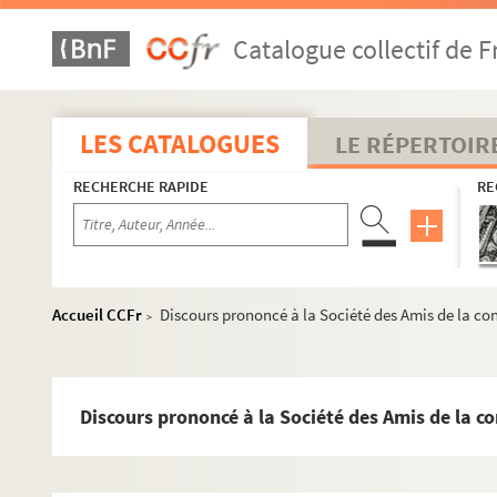
MS 1216. Révolution en Alsace 1790 (2)
Catalogue collectif de F
MS 1217. Révolution en Alsace 1790 (3)
MS 1218. Révolution en Alsace 1790 (4)
MS 1219. Révolution en Alsalce 1791 (1)
LES CATALOGUES
LE RÉPERTOIR
Diverses notes manuscrites et retranscription imprimé
RECHERCHE RAPIDE
RE
Proclamation. Les officiers municpaux de la ville de 
Diverses notes manuscrites relatives à la Révolution
Instruction patriotique et canonique en réponse à l'in
Diverses notes manuscrites et retranscription imprimé
Accueil CCFr
Discours prononcé à la Société des Amis de la con
>
Projet d'adresse aux françois sur la consitution civile
Note manuscrite sur une archive de la Révolution
Diverses archives relatives à la Révolution en Alsace
Discours prononcé à la Société des Amis de la co
Diverses notes manuscrites et retranscription imprimé
Lettre des citoyens catholiques de Strasbourg à notre S