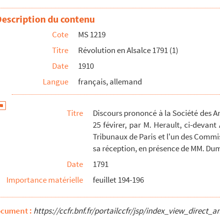
Description du contenu
Cote
MS 1219
e d'archives relatives à la Révolution
Titre
Révolution en Alsalce 1791 (1)
e Cardinal de Rohan, Prince-Evêque de Strasbourg
Date
1910
e d'archives relatives à la Révolution
Langue
français, allemand
au poste du pont du Rhin, en conséquence des réqu...
e d'archives relatives à la Révolution
Titre
Discours prononcé à la Société des A
l-Kirche zu Straßburg in Gegenwart des Gesammten ...
25 févirer, par M. Herault, ci-devan
e d'archives relatives à la Révolution
Tribunaux de Paris et l'un des Commis
sa réception, en présence de MM. Duma
Date
1791
e d'archives relatives à la Révolution
Importance matérielle
feuillet 194-196
 Strasbourg. Et la version en langue allemand...
e d'archives relatives à la Révolution
ocument :
https://ccfr.bnf.fr/portailccfr/jsp/index_view_dire