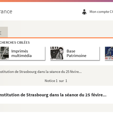
rance
Mon compte C
E
e d'archives relatives à la Révolution
CHERCHES CIBLÉES
Strasbourg à leurs concitoyens
Imprimés
Base
multimédia
Patrimoine
struction pastorale de M. L'évêque de Strasbou...
e d'archives relatives à la Révolution
stitution de Strasbourg dans la séance du 25 févire...
 du clergé
Notice
1 sur 1
nstitution de Strasbourg dans la séance du 25 févire...
e d'archives relatives à la Révolution
aint-Père le Pape Pie VI. Très-Saint Père ! E...