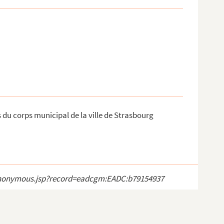
s du corps municipal de la ville de Strasbourg
ct_anonymous.jsp?record=eadcgm:EADC:b79154937