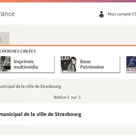
rance
Mon compte C
E
CHERCHES CIBLÉES
Imprimés
Base
argés par le Roi de la formation des Assemblées...
multimédia
Patrimoine
e d'archives relatives à la Révolution
ionale par M.M. les Maire et Officiers Municpau...
unicipal de la ville de Strasbourg
e d'archives relatives à la Révolution
Notice
1 sur 1
8 avril 1790 et adresse à l'Assemblée National...
 Les Commissaires chargés par le Roi de la for...
municipal de la ville de Strasbourg
e d'archives relatives à la Révolution