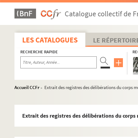
MS 1211. Révolution en Alsace 1789 (1)
Catalogue collectif de F
MS 1212. Révolution en Alsace 1789 (2)
MS 1213. Révolution en Alsace 1789 (3)
MS 1214. Révolution en Alsace 1789 (4)
LES CATALOGUES
LE RÉPERTOIR
MS 1215. Révolution en Alsace 1790 (1)
RECHERCHE RAPIDE
RE
MS 1216. Révolution en Alsace 1790 (2)
Copie de la lettre écrite par MM. Les Commissaires ch
Diverses notes manuscrites et retranscription imprimé
Lettre écrite à M. Schwendt, Député à l'Assemblée Nat
Accueil CCFr
Extrait des registres des délibérations du corps m
>
Diverses notes manuscrites et retranscription imprimé
Délibérations de la Municipalité de Strasbourg du 17-1
Retranscription manuscrite d'une lettre écrite par MM.
Extrait des registres des délibérations du corps 
Diverses notes manuscrites et retranscription imprimé
De par les maires et les officiers municipaux