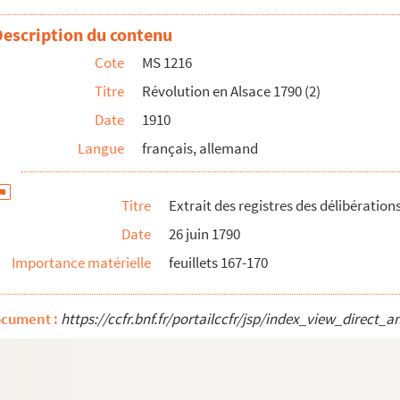
olution
Description du contenu
Cote
MS 1216
Titre
Révolution en Alsace 1790 (2)
Date
1910
Langue
français, allemand
Titre
Extrait des registres des délibération
Date
26 juin 1790
Importance matérielle
feuillets 167-170
ocument :
https://ccfr.bnf.fr/portailccfr/jsp/index_view_dire