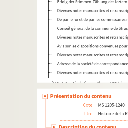
Erfolg der Stimmen-Zählung des leztern S
Diverses notes manuscrites et retranscri
De par le roi et de par les commissaire
Conseil général de la commune de Stra
Diverses notes manuscrites et retranscri
Avis sur les dispositions convenues pour
Diverses notes manuscrites et retranscri
Adresse de la société de correspondance
Diverses notes manuscrites et retranscri
MS 1216. Révolution en Alsace 1790 (2)
MS 1217. Révolution en Alsace 1790 (3)
Présentation du contenu
MS 1218. Révolution en Alsace 1790 (4)
Cote
MS 1205-1240
MS 1219. Révolution en Alsalce 1791 (1)
Titre
Histoire de la 
MS 1220. Histoire de la Révolution en Als
Description du contenu
MS 1221. Révolution en Alsace 1791 (3)