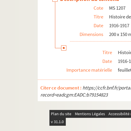
Cote
MS 1207
MS 1235. Révolution en Alsace 1796
Titre
Histoire d
MS 1236. Révolution en Alsace 1797
Date
1916-1917
MS 1237. Révolution en Alsace 1798
Dimensions
200 x 150 
MS 1238. Révolution en Alsace 1799
MS 1239. Révolution en Alsace Notes sur 
Titre
Histoi
MS 1240. Révolution en Alsace Notes sur 
Date
1916-
MS 1241-1250. Procès-verbaux de l'Administr
Importance matérielle
feuille
MS 1251-1293. Révolution en Alsace
MS 1294. Correspondance entre Berger-Levraul
Citer ce document :
https://ccfr.bnf.fr/por
MS 1429. Papiers et notes de famille - famille
record=eadcgm:EADC:b79154823
Plan du site
Mentions Légales
Accessibilit
v 31.1.0