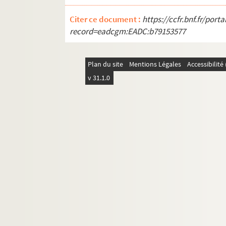
Citer ce document :
https://ccfr.bnf.fr/por
record=eadcgm:EADC:b79153577
Plan du site
Mentions Légales
Accessibilit
v 31.1.0