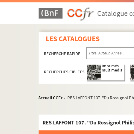
Catalogue co
LES CATALOGUES
Collection de partitions
Partitions anciennes
RECHERCHE RAPIDE
Oeuvres lyriques
Imprimés
multimédia
RECHERCHES CIBLÉES
Opéras
Mélanges d'opéras
Oeuvres en italien
Accueil CCFr
RES LAFFONT 107. "Du Rossignol Phi
>
Recueil d'airs, d'ariettes et de d
Ariettes séparées
RES LAFFONT 80. Stanislas Cha
RES LAFFONT 107. "Du Rossignol Phili
RES LAFFONT 81. Domenico Cimaro