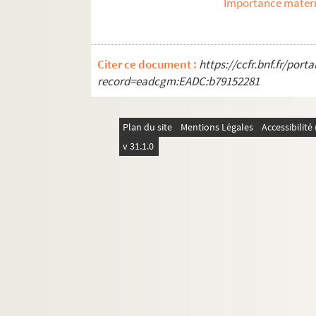
Importance matéri
Citer ce document :
https://ccfr.bnf.fr/por
record=eadcgm:EADC:b79152281
Plan du site
Mentions Légales
Accessibilit
v 31.1.0