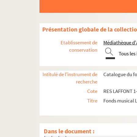
Collection de partitions
Partitions anciennes
Présentation globale de la collecti
Oeuvres lyriques
Etablissement de
Médiathèque d'a
Opéras
conservation
Tous les
Mélanges d'opéras
Oeuvres en italien
Intitulé de l'instrument de
Catalogue du fo
RES LAFFONT 53. Domenico Albe
recherche
RES LAFFONT 54. Gaetano Andre
Cote
RES LAFFONT 1
RES LAFFONT 55. Pasquale Cafa
Titre
Fonds musical 
RES LAFFONT 56. Domenico Cim
RES LAFFONT 57. Gioacchino Cocchi
RES LAFFONT 58. Domenico Fischie
Dans le document :
Baldassare Galuppi