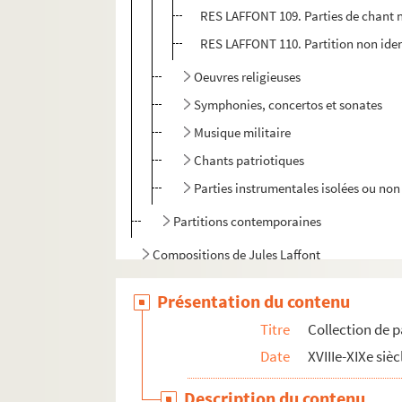
RES LAFFONT 109. Parties de chant n
RES LAFFONT 110. Partition non iden
Oeuvres religieuses
Symphonies, concertos et sonates
Musique militaire
Chants patriotiques
Parties instrumentales isolées ou non 
Partitions contemporaines
Compositions de Jules Laffont
Compositions Noël Laffont
Présentation du contenu
Autres documents
Titre
Collection de p
Date
XVIIIe-XIXe sièc
Description du contenu