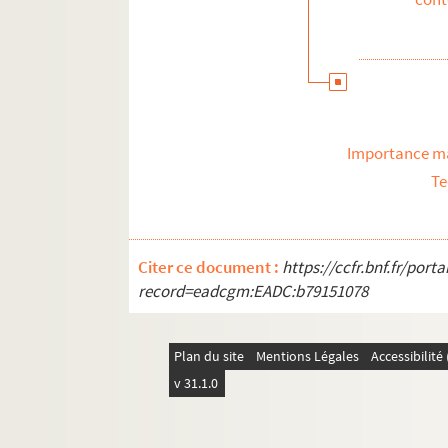
Importance ma
Te
Citer ce document :
https://ccfr.bnf.fr/por
record=eadcgm:EADC:b79151078
Plan du site
Mentions Légales
Accessibilit
v 31.1.0