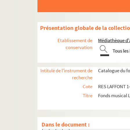
RES LAFFONT 81. Domenico Cimaro
RES LAFFONT 212. Nicolas Dalay
RES LAFFONT 82. Nicolas Dalayra
Présentation globale de la collecti
RES LAFFONT 83. François Devien
Etablissement de
Médiathèque d'a
RES LAFFONT 84. François Devien
conservation
Tous les
RES LAFFONT 85. Nicolas Dezèd
RES LAFFONT 86. Barthélemy-Ch
RES LAFFONT 87. Alessandro Mari
Intitulé de l'instrument de
Catalogue du fo
recherche
RES LAFFONT 88. Christoph Willib
Cote
RES LAFFONT 1
André Grétry
Titre
Fonds musical 
RES LAFFONT 89.
L'amant ja
RES LAFFONT 90. Ariettes 
RES LAFFONT 91. Ariettes 
Dans le document :
RES LAFFONT 92.
Les événem