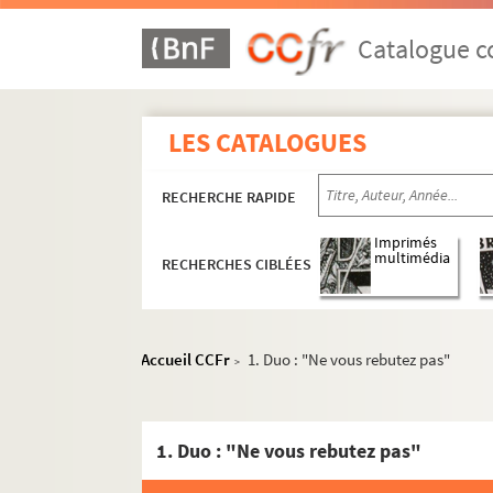
Catalogue co
LES CATALOGUES
Collection de partitions
RECHERCHE RAPIDE
Partitions anciennes
Imprimés
multimédia
Oeuvres lyriques
RECHERCHES CIBLÉES
Opéras
Mélanges d'opéras
Accueil CCFr
1. Duo : "Ne vous rebutez pas"
>
Oeuvres en italien
Recueil d'airs, d'ariettes et de d
Ariettes séparées
1. Duo : "Ne vous rebutez pas"
RES LAFFONT 80. Stanislas Cha