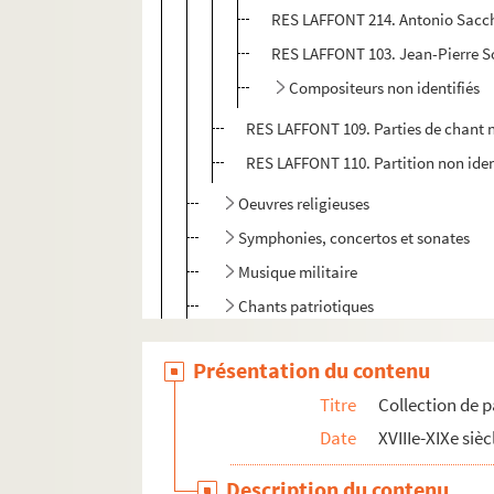
RES LAFFONT 214. Antonio Sacchi
RES LAFFONT 103. Jean-Pierre 
Compositeurs non identifiés
RES LAFFONT 109. Parties de chant n
RES LAFFONT 110. Partition non iden
Oeuvres religieuses
Symphonies, concertos et sonates
Musique militaire
Chants patriotiques
Parties instrumentales isolées ou non 
Présentation du contenu
Partitions contemporaines
Titre
Collection de p
Compositions de Jules Laffont
Date
XVIIIe-XIXe sièc
Compositions Noël Laffont
Description du contenu
Autres documents