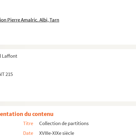
n Pierre Amalric. Albi, Tarn
 Laffont
NT 215
entation du contenu
Titre
Collection de partitions
Date
XVIIIe-XIXe siècle