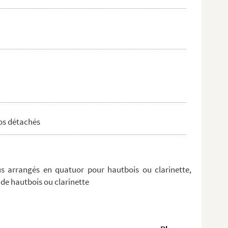
.
uos détachés
us arrangés en quatuor pour hautbois ou clarinette,
e de hautbois ou clarinette