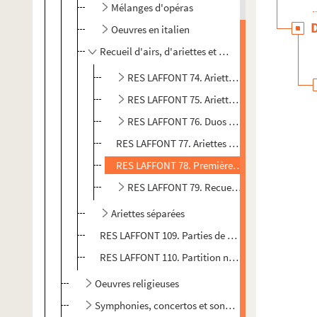
Mélanges d'opéras
Oeuvres en italien
Recueil d'airs, d'ariettes et de duos détachés
RES LAFFONT 74. Ariettes détachées pour ba
RES LAFFONT 75. Ariettes détachées pour h
RES LAFFONT 76. Duos détachés de six opé
RES LAFFONT 77. Ariettes extraites de trois o
RES LAFFONT 78. Première suite d'airs connus 
RES LAFFONT 79. Recueils d'airs. Parties vo
Ariettes séparées
RES LAFFONT 109. Parties de chant non identifiée
RES LAFFONT 110. Partition non identifiée
Oeuvres religieuses
Symphonies, concertos et sonates