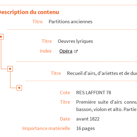
Description du contenu
Titre
Partitions anciennes
sse-taille
Titre
Oeuvres lyriques
aute-contre
Index
Opéra
ras
péras d'André Grétry et Antoine Dauvergne. Parties instrumentales
arrangés en quatuor pour hautbois ou clarinette, basson, violon et alto..
Titre
Recueil d'airs, d'ariettes et de d
cales isolées
Cote
RES LAFFONT 78
Titre
Première suite d'airs conn
s
basson, violon et alto. Parti
Date
avant 1822
Importance matérielle
16 pages