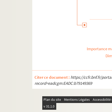
Importance ma
Dim
Citer ce document :
https://ccfr.bnf.fr/por
record=eadcgm:EADC:b79149369
Plan du site
Mentions Légales
Accessibilit
v 31.1.0