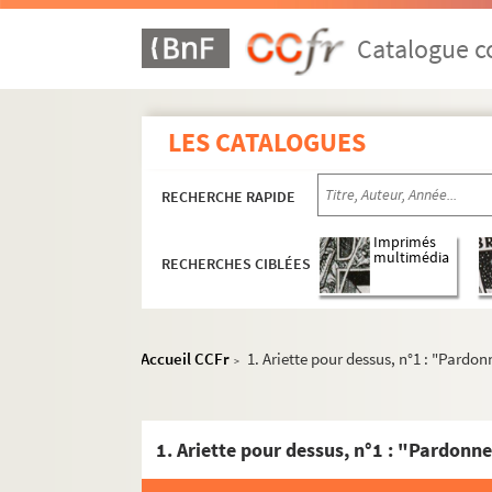
Partitions anciennes
Catalogue co
Oeuvres lyriques
Opéras
LES CATALOGUES
RES LAFFONT 1. Henri-Monta
RES LAFFONT 2. Adolphe Blai
RECHERCHE RAPIDE
RES LAFFONT 3. Domenico Cima
Nicolas Dalayrac
Imprimés
multimédia
RECHERCHES CIBLÉES
RES LAFFONT 6. Nicolas Dezè
Egidio Romualdo Duni
RES LAFFONT 9. Jean-Frédéri
Accueil CCFr
1. Ariette pour dessus, n°1 : "Pardo
>
RES LAFFONT 10. Pierre Gaveau
RES LAFFONT 11. Christophe W
1. Ariette pour dessus, n°1 : "Pardonn
André Grétry
RES LAFFONT 19. Lucile Grétr