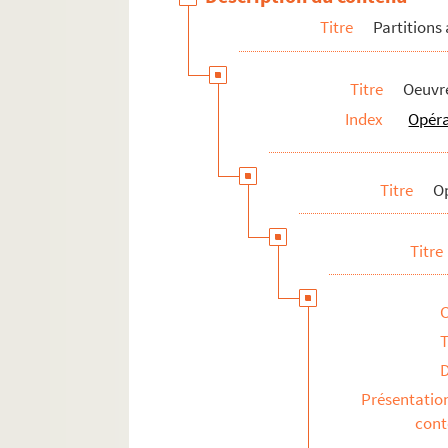
Titre
Partitions
Titre
Oeuvre
Index
Opér
Titre
O
Titre
T
Présentatio
con