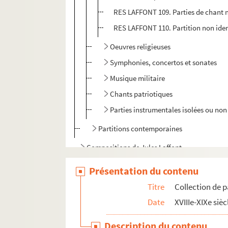
RES LAFFONT 109. Parties de chant n
RES LAFFONT 110. Partition non iden
Oeuvres religieuses
Symphonies, concertos et sonates
Musique militaire
Chants patriotiques
Parties instrumentales isolées ou non 
Partitions contemporaines
Compositions de Jules Laffont
Compositions Noël Laffont
Présentation du contenu
Autres documents
Titre
Collection de p
Date
XVIIIe-XIXe sièc
Description du contenu