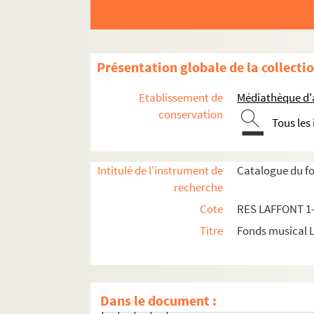
RES LAFFONT 20. Rodolphe Kreut
RES LAFFONT 21. Jean-Bapti
RES LAFFONT 22. Dominique dell
Présentation globale de la collecti
RES LAFFONT 23. Jean Paul Aegi
Etablissement de
Médiathèque d'a
RES LAFFONT 24. Étienne-Nicol
conservation
Tous les
RES LAFFONT 25. Jean-Joseph Ca
Pierre-Alexandre Monsigny
Giovanni Paisiello
Intitulé de l'instrument de
Catalogue du fo
recherche
RES LAFFONT 33. Giovanni Battis
Cote
RES LAFFONT 1
François-André Danican Phili
Titre
Fonds musical 
Niccolo Piccinni
RES LAFFONT 40. Jean-Philipp
RES LAFFONT 41. Jean-Jacques
Antonio Sacchini
Dans le document :