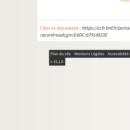
Citer ce document :
https://ccfr.bnf.fr/por
record=eadcgm:EADC:b79149235
Plan du site
Mentions Légales
Accessibilit
v 31.1.0