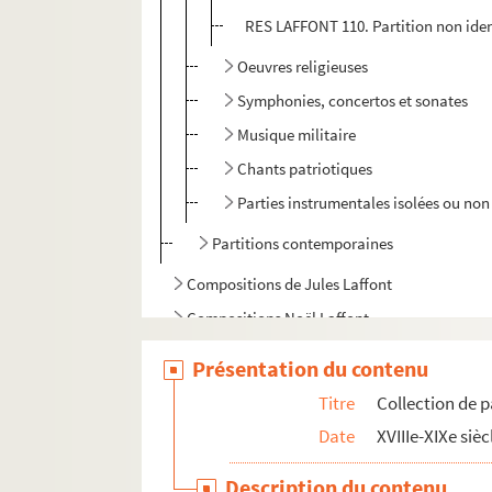
RES LAFFONT 110. Partition non iden
Oeuvres religieuses
Symphonies, concertos et sonates
Musique militaire
Chants patriotiques
Parties instrumentales isolées ou non 
Partitions contemporaines
Compositions de Jules Laffont
Compositions Noël Laffont
Autres documents
Présentation du contenu
Titre
Collection de p
Date
XVIIIe-XIXe sièc
Description du contenu