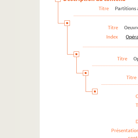
Titre
Partitions
Titre
Oeuvre
Index
Opér
Titre
O
Titre
T
Présentatio
con