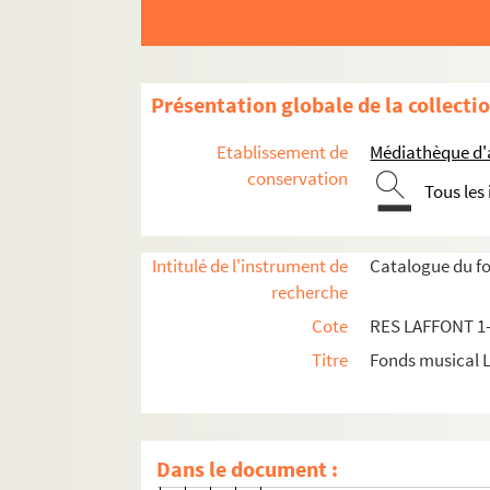
André Grétry
RES LAFFONT 19. Lucile Grétr
RES LAFFONT 20. Rodolphe Kreut
Présentation globale de la collecti
RES LAFFONT 21. Jean-Bapti
Etablissement de
Médiathèque d'a
RES LAFFONT 22. Dominique dell
conservation
Tous les
RES LAFFONT 23. Jean Paul Aegi
RES LAFFONT 24. Étienne-Nicol
Intitulé de l'instrument de
Catalogue du fo
RES LAFFONT 25. Jean-Joseph Ca
recherche
Pierre-Alexandre Monsigny
Cote
RES LAFFONT 1
Giovanni Paisiello
Titre
Fonds musical 
RES LAFFONT 33. Giovanni Battis
François-André Danican Philido
RES LAFFONT 34.
Le bûch
Dans le document :
RES LAFFONT 35.
Ernelind