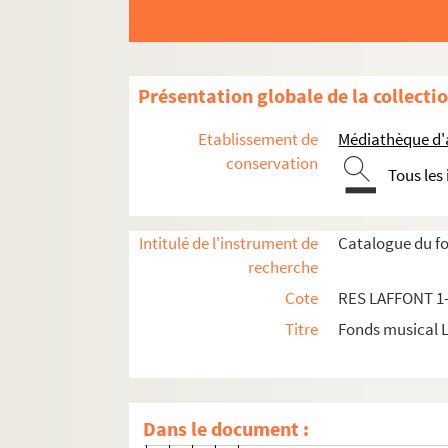
RES LAFFONT 19. Lucile Grétr
RES LAFFONT 20. Rodolphe Kreut
RES LAFFONT 21. Jean-Bapti
Présentation globale de la collecti
RES LAFFONT 22. Dominique dell
Etablissement de
Médiathèque d'a
RES LAFFONT 23. Jean Paul Aegi
conservation
Tous les
RES LAFFONT 24. Étienne-Nicol
RES LAFFONT 25. Jean-Joseph Ca
Pierre-Alexandre Monsigny
Intitulé de l'instrument de
Catalogue du fo
recherche
Giovanni Paisiello
Cote
RES LAFFONT 1
RES LAFFONT 33. Giovanni Battis
Titre
Fonds musical 
François-André Danican Philido
RES LAFFONT 34.
Le bûch
RES LAFFONT 35.
Ernelind
Dans le document :
RES LAFFONT 36.
Le marécha