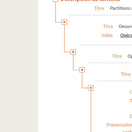
Titre
Partitions
Titre
Oeuvre
Index
Opér
Titre
O
Titre
T
Présentatio
con