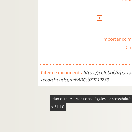
Importance ma
Dim
Citer ce document :
https://ccfr.bnf.fr/por
record=eadcgm:EADC:b79149233
Plan du site
Mentions Légales
Accessibilit
v 31.1.0