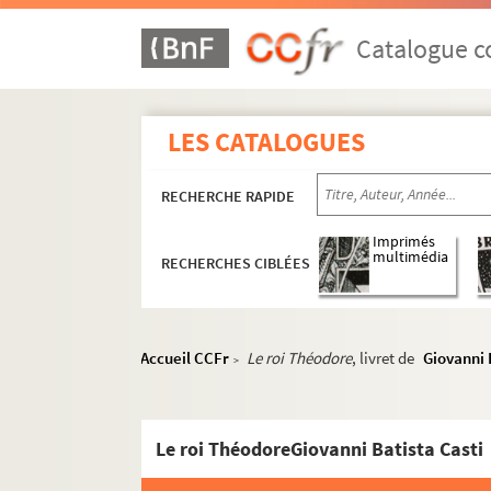
Catalogue co
LES CATALOGUES
Collection de partitions
RECHERCHE RAPIDE
Partitions anciennes
Imprimés
multimédia
RECHERCHES CIBLÉES
Oeuvres lyriques
Opéras
RES LAFFONT 1. Henri-Monta
Accueil CCFr
Le roi Théodore
, livret de
Giovanni 
>
RES LAFFONT 2. Adolphe Blai
RES LAFFONT 3. Domenico Cima
Le roi ThéodoreGiovanni Batista Casti
Nicolas Dalayrac
RES LAFFONT 6. Nicolas Dezè