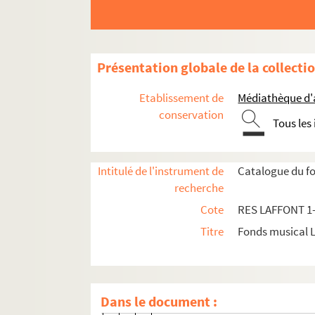
Egidio Romualdo Duni
RES LAFFONT 9. Jean-Frédéri
RES LAFFONT 10. Pierre Gaveau
Présentation globale de la collecti
RES LAFFONT 11. Christophe W
Etablissement de
Médiathèque d'a
André Grétry
conservation
Tous les
RES LAFFONT 19. Lucile Grétr
RES LAFFONT 20. Rodolphe Kreut
Intitulé de l'instrument de
Catalogue du fo
RES LAFFONT 21. Jean-Bapti
recherche
RES LAFFONT 22. Dominique dell
Cote
RES LAFFONT 1
RES LAFFONT 23. Jean Paul Aegi
Titre
Fonds musical 
RES LAFFONT 24. Étienne-Nicol
RES LAFFONT 25. Jean-Joseph Ca
Pierre-Alexandre Monsigny
Dans le document :
Giovanni Paisiello