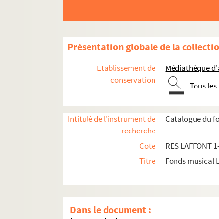
RES LAFFONT 9. Jean-Frédéri
RES LAFFONT 10. Pierre Gaveau
RES LAFFONT 11. Christophe W
Présentation globale de la collecti
André Grétry
Etablissement de
Médiathèque d'a
RES LAFFONT 19. Lucile Grétr
conservation
Tous les
RES LAFFONT 20. Rodolphe Kreut
RES LAFFONT 21. Jean-Bapti
Intitulé de l'instrument de
Catalogue du fo
RES LAFFONT 22. Dominique dell
recherche
RES LAFFONT 23. Jean Paul Aegi
Cote
RES LAFFONT 1
RES LAFFONT 24. Étienne-Nicol
Titre
Fonds musical 
RES LAFFONT 25. Jean-Joseph Ca
Pierre-Alexandre Monsigny
RES LAFFONT 26.
La belle
Dans le document :
RES LAFFONT 27.
Le déserteu