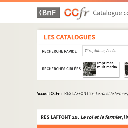
Catalogue co
LES CATALOGUES
Collection de partitions
Partitions anciennes
RECHERCHE RAPIDE
Oeuvres lyriques
Imprimés
multimédia
RECHERCHES CIBLÉES
Opéras
RES LAFFONT 1. Henri-Monta
RES LAFFONT 2. Adolphe Blai
Accueil CCFr
RES LAFFONT 29.
Le roi et le fermier
>
RES LAFFONT 3. Domenico Cima
Nicolas Dalayrac
RES LAFFONT 29.
Le roi et le fermier
, 
RES LAFFONT 6. Nicolas Dezè
Egidio Romualdo Duni