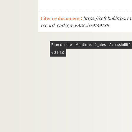
Citer ce document :
https://ccfr.bnf.fr/por
record=eadcgm:EADC:b79149136
Plan du site
Mentions Légales
Accessibilit
v 31.1.0