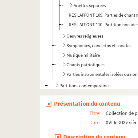
Ariettes séparées
RES LAFFONT 109. Parties de chant n
RES LAFFONT 110. Partition non iden
Oeuvres religieuses
Symphonies, concertos et sonates
Musique militaire
Chants patriotiques
Parties instrumentales isolées ou non 
Partitions contemporaines
Compositions de Jules Laffont
Présentation du contenu
Compositions Noël Laffont
Titre
Collection de p
Autres documents
Date
XVIIIe-XIXe sièc
Description du contenu