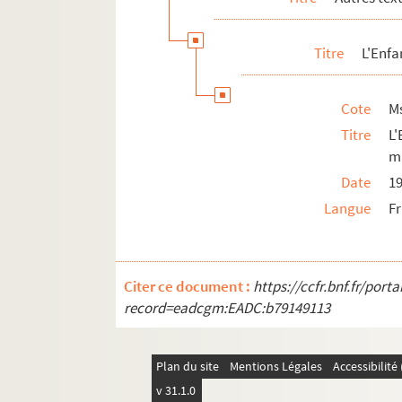
Titre
L'Enfa
Cote
M
Titre
L'
m
Date
1
Langue
F
Citer ce document :
https://ccfr.bnf.fr/por
record=eadcgm:EADC:b79149113
Plan du site
Mentions Légales
Accessibilit
v 31.1.0