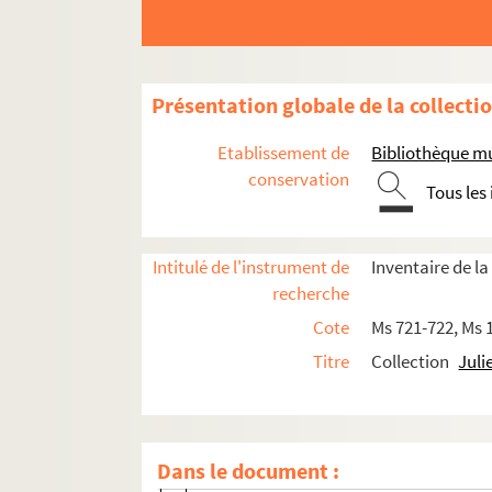
Présentation globale de la collecti
Oeuvres
Etablissement de
Bibliothèque m
Récits autobiographiques
conservation
Tous les
Théâtre
Contes
Romans
Intitulé de l'instrument de
Inventaire de la
recherche
Oeuvre poétique
Cote
Ms 721-722, Ms 
Autres textes
Titre
Collection
Juli
Ms 1340. Album nautique havrais ou ann
Ms 1165. Au rocher de la Terre de Feu ; ou
Ms 1172. Charles Théophile Féret : man
Dans le document :
Ms 1161. Chronique du Bout Menteux, un b