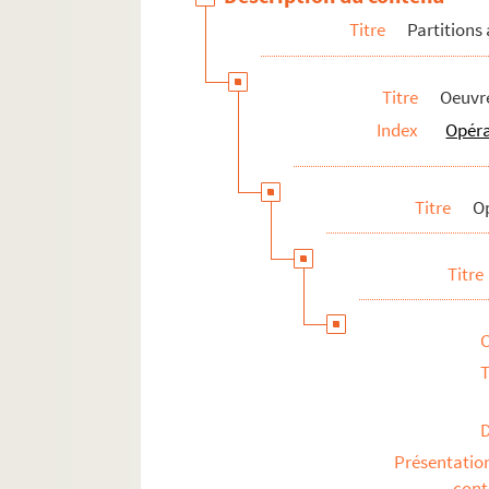
Recueil d'airs, d'ariettes et de d
Titre
Partitions
Ariettes séparées
RES LAFFONT 109. Parties de chant n
Titre
Oeuvre
RES LAFFONT 110. Partition non iden
Index
Opér
Oeuvres religieuses
Symphonies, concertos et sonates
Titre
O
Musique militaire
Chants patriotiques
Titre
Parties instrumentales isolées ou non 
Partitions contemporaines
T
Compositions de Jules Laffont
Compositions Noël Laffont
Autres documents
Présentatio
con