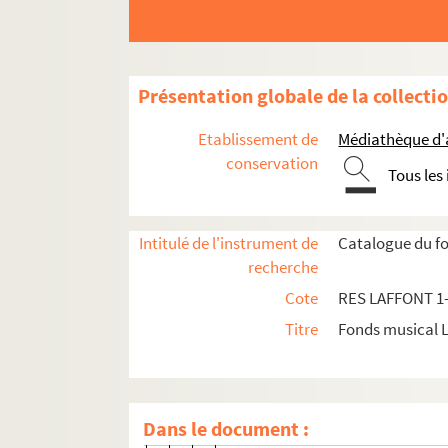
Collection de partitions
Partitions anciennes
Oeuvres lyriques
Présentation globale de la collecti
Opéras
Etablissement de
Médiathèque d'a
RES LAFFONT 1. Henri-Monta
conservation
Tous les
RES LAFFONT 2. Adolphe Blai
RES LAFFONT 3. Domenico Cima
Intitulé de l'instrument de
Catalogue du fo
Nicolas Dalayrac
recherche
RES LAFFONT 6. Nicolas Dezè
Cote
RES LAFFONT 1
Egidio Romualdo Duni
Titre
Fonds musical 
RES LAFFONT 9. Jean-Frédéri
RES LAFFONT 10. Pierre Gaveau
RES LAFFONT 11. Christophe W
Dans le document :
André Grétry