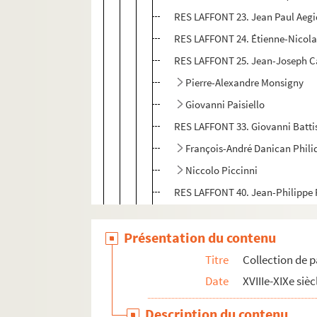
RES LAFFONT 23. Jean Paul Aegi
RES LAFFONT 24. Étienne-Nicol
RES LAFFONT 25. Jean-Joseph Ca
Pierre-Alexandre Monsigny
Giovanni Paisiello
RES LAFFONT 33. Giovanni Battis
François-André Danican Phili
Niccolo Piccinni
RES LAFFONT 40. Jean-Philipp
RES LAFFONT 41. Jean-Jacques
Présentation du contenu
Antonio Sacchini
RES LAFFONT 45.
Le Tonnelier
, 
Titre
Collection de p
Date
XVIIIe-XIXe sièc
Mélanges d'opéras
Oeuvres en italien
Description du contenu