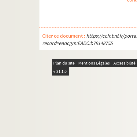
Citer ce document :
https://ccfr.bnf.fr/por
record=eadcgm:EADC:b79148755
Plan du site
Mentions Légales
Accessibilit
v 31.1.0