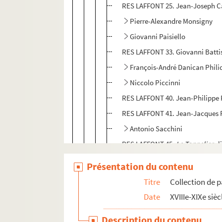
RES LAFFONT 25. Jean-Joseph Ca
Pierre-Alexandre Monsigny
Giovanni Paisiello
RES LAFFONT 33. Giovanni Battis
François-André Danican Phili
Niccolo Piccinni
RES LAFFONT 40. Jean-Philipp
RES LAFFONT 41. Jean-Jacques
Antonio Sacchini
RES LAFFONT 45.
Le Tonnelier
, 
Mélanges d'opéras
Présentation du contenu
Oeuvres en italien
Titre
Collection de p
Recueil d'airs, d'ariettes et de d
Date
XVIIIe-XIXe sièc
Ariettes séparées
Description du contenu