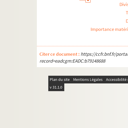
Divi
T
Importance matéri
Citer ce document :
https://ccfr.bnf.fr/por
record=eadcgm:EADC:b79148688
Plan du site
Mentions Légales
Accessibilit
v 31.1.0