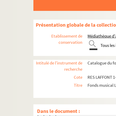
Présentation globale de la collecti
Collection de partitions
Etablissement de
Médiathèque d'a
conservation
Partitions anciennes
Tous les
Oeuvres lyriques
Opéras
Intitulé de l'instrument de
Catalogue du fo
recherche
RES LAFFONT 1. Henri-Monta
Cote
RES LAFFONT 1
RES LAFFONT 2. Adolphe Blai
Titre
Fonds musical 
RES LAFFONT 3. Domenico Cima
Nicolas Dalayrac
RES LAFFONT 6. Nicolas Dezè
Dans le document :
Egidio Romualdo Duni