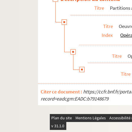
RES LAFFONT 109. Parties de chant n
Titre
Partitions
RES LAFFONT 110. Partition non iden
Oeuvres religieuses
Titre
Oeuvre
Symphonies, concertos et sonates
Index
Opér
Musique militaire
Chants patriotiques
Titre
O
Parties instrumentales isolées ou non 
Partitions contemporaines
Titre
Compositions de Jules Laffont
Compositions Noël Laffont
Citer ce document :
https://ccfr.bnf.fr/por
record=eadcgm:EADC:b79148679
Autres documents
Plan du site
Mentions Légales
Accessibilit
v 31.1.0