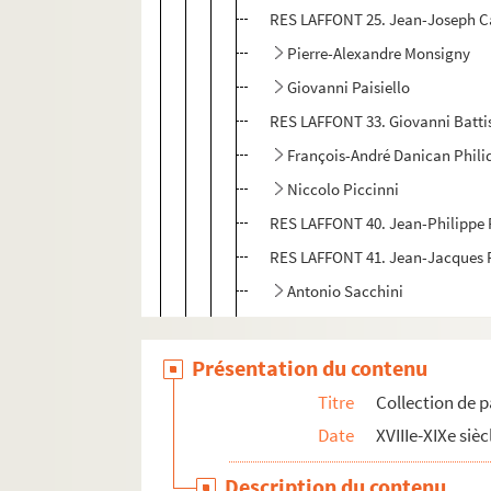
RES LAFFONT 25. Jean-Joseph Ca
Pierre-Alexandre Monsigny
Giovanni Paisiello
RES LAFFONT 33. Giovanni Battis
François-André Danican Phili
Niccolo Piccinni
RES LAFFONT 40. Jean-Philipp
RES LAFFONT 41. Jean-Jacques
Antonio Sacchini
RES LAFFONT 45.
Le Tonnelier
, 
Présentation du contenu
Mélanges d'opéras
Oeuvres en italien
Titre
Collection de p
Recueil d'airs, d'ariettes et de d
Date
XVIIIe-XIXe sièc
Ariettes séparées
Description du contenu