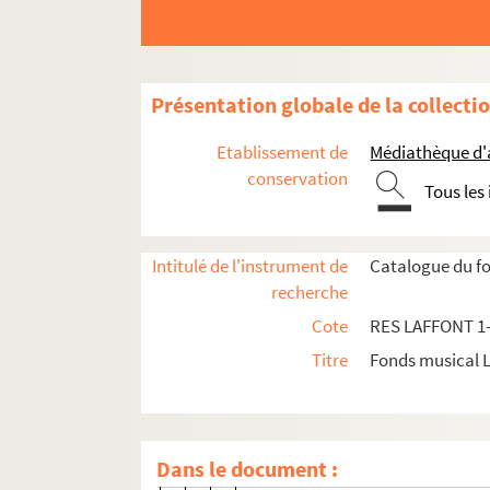
Présentation globale de la collecti
Etablissement de
Médiathèque d'a
conservation
Tous les
Collection de partitions
Partitions anciennes
Intitulé de l'instrument de
Catalogue du fo
recherche
Oeuvres lyriques
Cote
RES LAFFONT 1
Opéras
Titre
Fonds musical 
RES LAFFONT 1. Henri-Monta
RES LAFFONT 2. Adolphe Blai
RES LAFFONT 3. Domenico Cima
Dans le document :
Nicolas Dalayrac