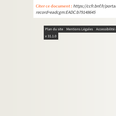
Citer ce document :
https://ccfr.bnf.fr/por
record=eadcgm:EADC:b79148645
Plan du site
Mentions Légales
Accessibilit
v 31.1.0