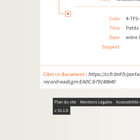
Cote
4-TFS
Titre
Petits
Date
entre 
Support
Citer ce document :
https://ccfr.bnf.fr/por
record=eadcgm:EADC:b79148640
Plan du site
Mentions Légales
Accessibilit
v 31.1.0