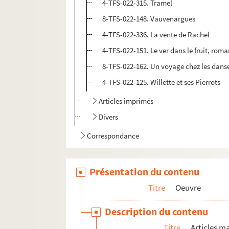
4-TFS-022-315. Tramel
8-TFS-022-148. Vauvenargues
4-TFS-022-336. La vente de Rachel
4-TFS-022-151. Le ver dans le fruit, rom
8-TFS-022-162. Un voyage chez les dans
4-TFS-022-125. Willette et ses Pierrots
Articles imprimés
Divers
Correspondance
Documentation
Collection personnelle
Présentation du contenu
Darius Milhaud
Titre
Oeuvre
Edouard Millaud
Description du contenu
Travaux universitaires de Bernard Poche
Titre
Articles m